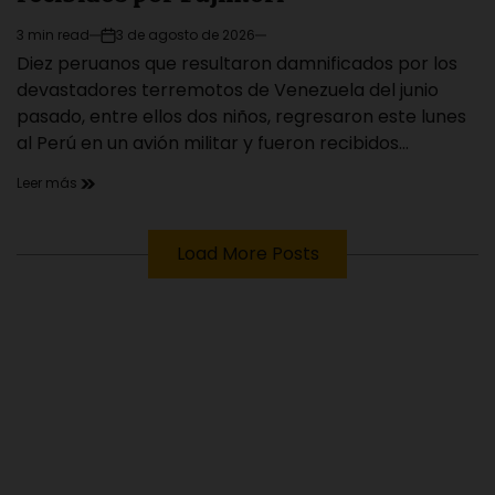
3 min read
3 de agosto de 2026
Estimated
on
Diez peruanos que resultaron damnificados por los
read
time
devastadores terremotos de Venezuela del junio
pasado, entre ellos dos niños, regresaron este lunes
al Perú en un avión militar y fueron recibidos…
Leer más
Load More Posts