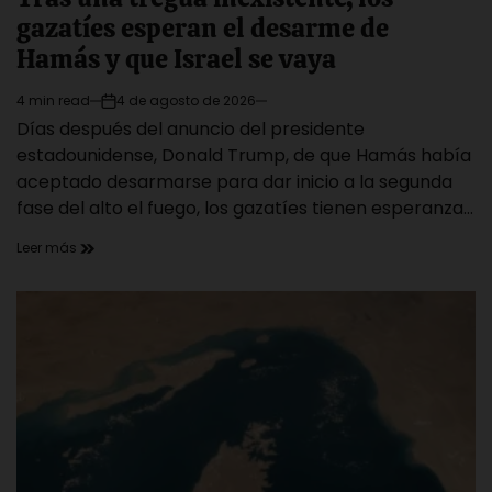
gazatíes esperan el desarme de
Hamás y que Israel se vaya
4 min read
4 de agosto de 2026
Estimated
on
Días después del anuncio del presidente
read
time
estadounidense, Donald Trump, de que Hamás había
aceptado desarmarse para dar inicio a la segunda
fase del alto el fuego, los gazatíes tienen esperanza…
Leer más