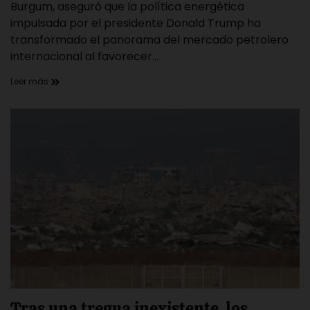
time
Burgum, aseguró que la política energética
impulsada por el presidente Donald Trump ha
transformado el panorama del mercado petrolero
internacional al favorecer…
Leer más
Tras una tregua inexistente, los