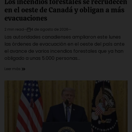
Los incendios forestales se recrudecen
en el oeste de Canadá y obligan a más
evacuaciones
2 min read
4 de agosto de 2026
Estimated
on
Las autoridades canadienses ampliaron este lunes
read
time
las órdenes de evacuación en el oeste del país ante
el avance de varios incendios forestales que ya han
obligado a unas 5.000 personas…
Leer más