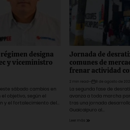
l régimen designa
Jornada de desrati
ec y viceministro
comunes de mercad
frenar actividad c
2 min read
8 de agosto de 20
Estimated
on
ó este sábado cambios en
La segunda fase de desra
read
time
 el objetivo, según el
avanza a toda marcha para
 y el fortalecimiento del…
tras una jornada desarroll
Guaicaipuro al…
Leer más