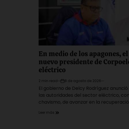
En medio de los apagones, e
nuevo presidente de Corpoel
eléctrico
2 min read
8 de agosto de 2026
Estimated
on
El gobierno de Delcy Rodríguez anunci
read
time
las autoridades del sector eléctrico, con
chavismo, de avanzar en la recuperación
Leer más