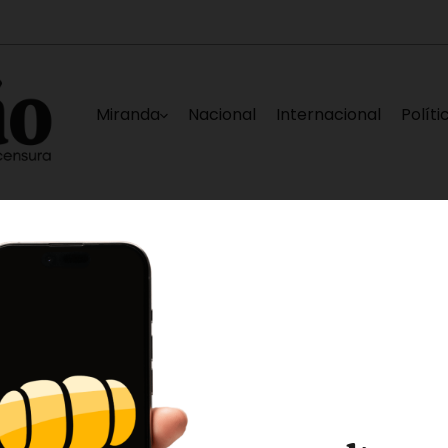
Miranda
Nacional
Internacional
Políti
fectadas en La Guaira
Nueva falla eléctrica d
3 horas ago
Tequeno