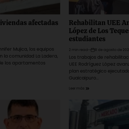
iviendas afectadas
Rehabilitan UEE An
López de Los Teque
estudiantes
nifer Mujica, los equipos
2 min read
8 de agosto de 20
Estimated
on
n la comunidad La Ladera,
Los trabajos de rehabilitac
read
 de los apartamentos
time
UEE Rodríguez López avanz
plan estratégico ejecutado
Guaicaipuro…
Leer más