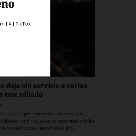
eno
 | X | TikTok
a deja sin servicio a varias
s este sábado
6
l mirandina permanecen sin energía
 sábado tras registrarse una nueva falla
tre los sectores reportados sin…