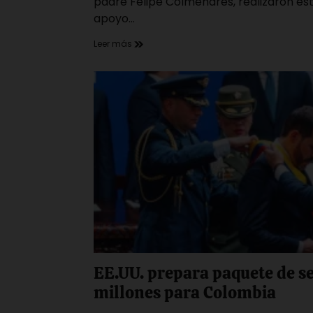
padre Felipe Colmenares, realizaron es
apoyo…
Leer más
EE.UU. prepara paquete de s
millones para Colombia