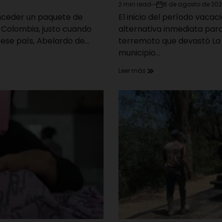
2 min read
8 de agosto de 20
Estimated
on
onceder un paquete de
El inicio del período vacac
read
time
a Colombia, justo cuando
alternativa inmediata par
 ese país, Abelardo de…
terremoto que devastó La 
municipio…
Leer más