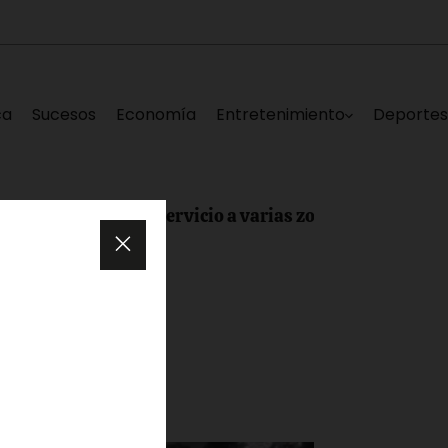
ca
Sucesos
Economía
Entretenimiento
Deporte
eja sin servicio a varias zonas de Los Teques este sábad