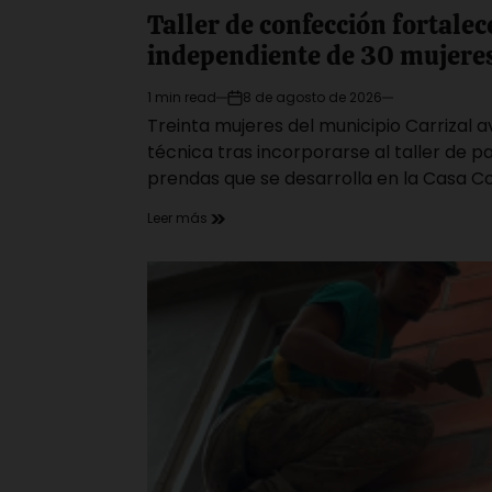
Taller de confección fortalec
independiente de 30 mujeres
1 min read
8 de agosto de 2026
Estimated
on
Treinta mujeres del municipio Carrizal 
read
time
técnica tras incorporarse al taller de 
prendas que se desarrolla en la Casa C
Leer más