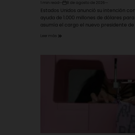
1 min read
8 de agosto de 2026
Estimated
on
Estados Unidos anunció su intención c
read
time
ayuda de 1.000 millones de dólares par
asumía el cargo el nuevo presidente de
Leer más