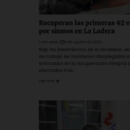
Recuperan las primeras 42 v
por sismos en La Ladera
1 min read
8 de agosto de 2026
Estimated
on
Bajo los lineamientos de la alcaldesa Jen
read
time
de trabajo se mantienen desplegados e
enfocados en la recuperación integral
afectados tras…
Leer más