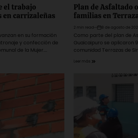
e el trabajo
Plan de Asfaltado 
 en carrizaleñas
familias en Terraza
2 min read
8 de agosto de 20
Estimated
on
avanzan en su formación
Como parte del plan de Asf
read
time
patronaje y confección de
Guaicaipuro se aplicaron 9
omunal de la Mujer.…
comunidad Terrazas de Sina
Leer más