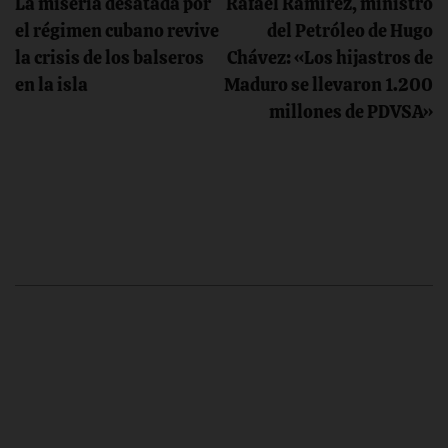
La miseria desatada por
Rafael Ramírez, ministro
de
el régimen cubano revive
del Petróleo de Hugo
la crisis de los balseros
Chávez: «Los hijastros de
entradas
en la isla
Maduro se llevaron 1.200
millones de PDVSA»