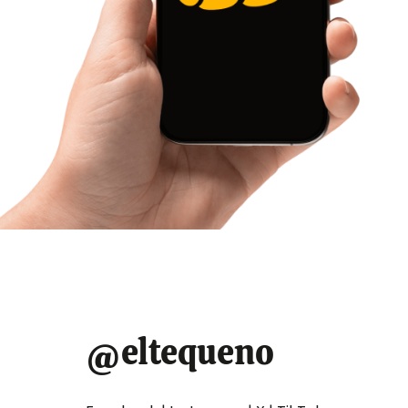
@eltequeno