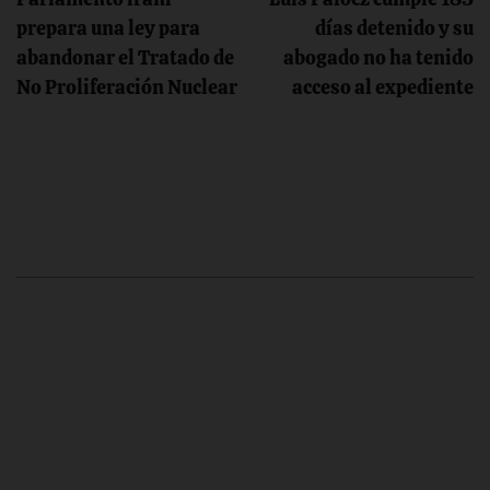
de
prepara una ley para
días detenido y su
abandonar el Tratado de
abogado no ha tenido
entradas
No Proliferación Nuclear
acceso al expediente