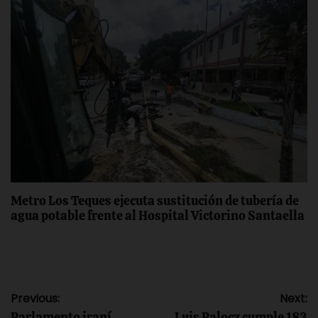
Metro Los Teques ejecuta sustitución de tubería de
agua potable frente al Hospital Victorino Santaella
Navegación
Previous:
Next:
Parlamento iraní
Luis Palocz cumple 183