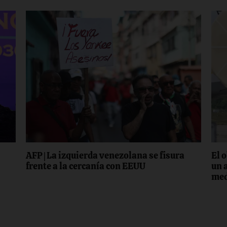
AFP | La izquierda venezolana se fisura
El 
n
frente a la cercanía con EEUU
un 
med