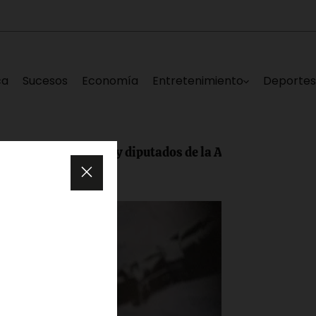
ca
Sucesos
Economía
Entretenimiento
Deporte
Edgar Laya y diputados de la AN lanzan «Repensando a