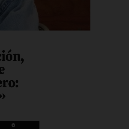
ión,
e
ero:
»