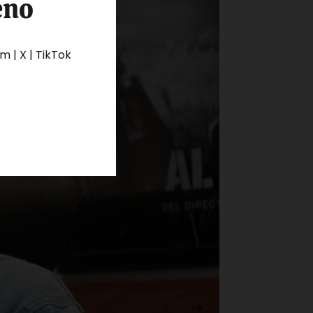
eno
 | X | TikTok