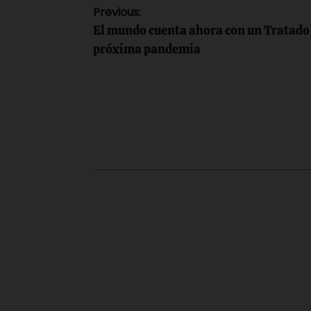
Navegación
Previous:
El mundo cuenta ahora con un Tratado 
de
próxima pandemia
entradas