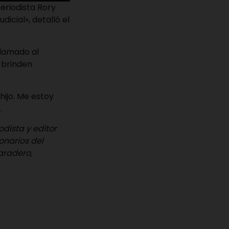
eriodista Rory
dicial», detalló el
llamado al
e brinden
hijo. Me estoy
.
odista y editor
ionarios del
aradero,