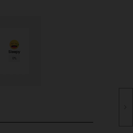
Sleepy
0%
Enc
Was
la 