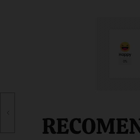
Happy
0%
n un
RECOME