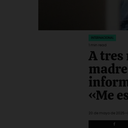
INTERNACIONAL
POSTED
IN
1 min read
Estimated
A tres
read
time
madre 
inform
«Me es
20 de mayo de 2025