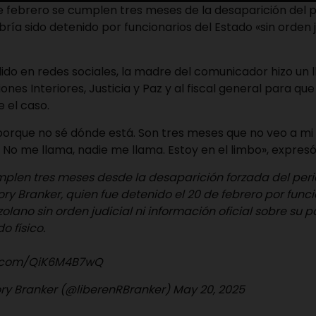
 febrero se cumplen tres meses de la desaparición del p
ría sido detenido por funcionarios del Estado «sin orden ju
dido en redes sociales, la madre del comunicador hizo un 
ones Interiores, Justicia y Paz y al fiscal general para qu
 el caso.
porque no sé dónde está. Son tres meses que no veo a mi 
 No me llama, nadie me llama. Estoy en el limbo», expresó
umplen tres meses desde la desaparición forzada del peri
Rory Branker, quien fue detenido el 20 de febrero por func
lano sin orden judicial ni información oficial sobre su p
o físico.
er.com/QiK6M4B7wQ
ory Branker (@liberenRBranker)
May 20, 2025