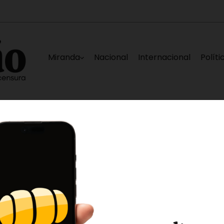
Miranda
Nacional
Internacional
Políti
 de Caracas
Elías Sayegh, Darwin González, 
10 horas ago