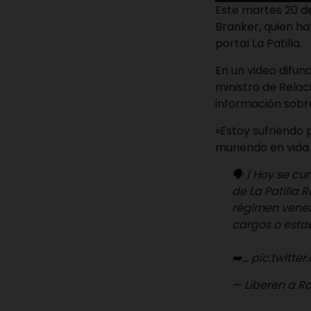
Este martes 20 de
Branker, quien hab
portal La Patilla.
En un video difun
ministro de Relaci
información sobre
«Estoy sufriendo 
muriendo en vida.
🗣️ | Hoy se c
de La Patilla 
régimen venezo
cargos o estad
➡️…
pic.twitt
— Liberen a R