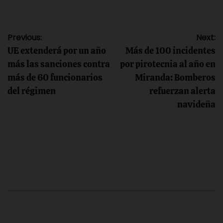
Navegación
Previous:
Next:
UE extenderá por un año
Más de 100 incidentes
de
más las sanciones contra
por pirotecnia al año en
más de 60 funcionarios
Miranda: Bomberos
entradas
del régimen
refuerzan alerta
navideña