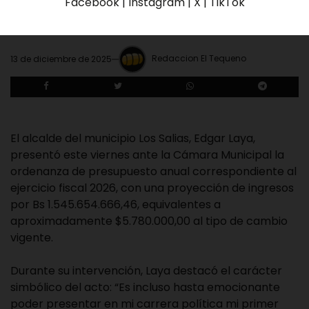
Facebook | Instagram | X | TikTok
millones
Redaccion El Tequeno
13 de diciembre de 2025
El alcalde del municipio Los Salias, Edgar Laya,
presentó este viernes ante la Cámara Municipal la
ordenanza de presupuesto anual correspondiente al
ejercicio fiscal 2026, con una proyección de ingresos
por Bs 1.545.654.666,46, equivalentes a
aproximadamente $5.780.000,00 al tipo de cambio
vigente.
Durante su intervención, Laya destacó el carácter
simbólico del acto: “Es incluso hasta emocionante
poder presentar en mi carrera política mi primer