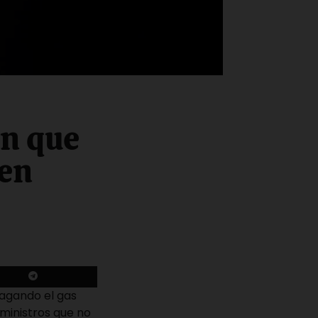
in que
 en
 pagando el gas
uministros que no