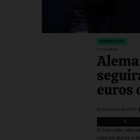
INTERNACIONAL
POSTED
IN
2 min read
Estimated
Aleman
read
time
seguir
euros 
31 de marzo de 2022
El canciller alem
ruso en euros o d