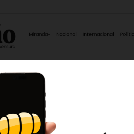
Miranda
Nacional
Internacional
Políti
s afectadas en La Guaira
Nueva falla eléctri
8 horas ago