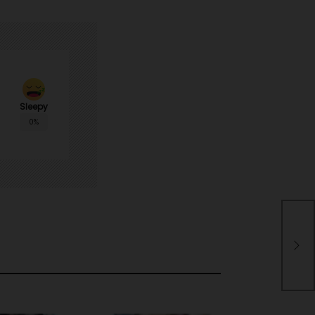
Sleepy
0%
Zel
de 
una