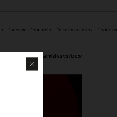
ca
Sucesos
Economía
Entretenimiento
Deporte
ca deja sin servicio a varias zonas de Los Teques este s