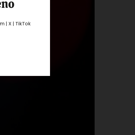
eno
 | X | TikTok