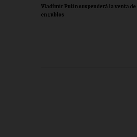
Navegación
Vladímir Putin suspenderá la venta de 
de
en rublos
entradas