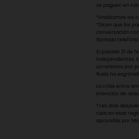
se paguen en rubl
“Analizamos los co
“Dicen que los pa
conversación con 
llamada telefónic
El pasado 21 de f
independientes. 
ucranianos por pa
Rusia ha esgrimi
La crisis entre a
intención de «pac
Tres días después
rusa en esas regi
apoyadas por Mo