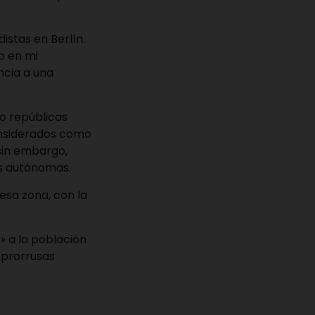
istas en Berlín.
o en mi
ncia a una
o repúblicas
considerados como
sin embargo,
es autónomas.
esa zona, con la
» a la población
 prorrusas