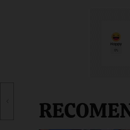
Happy
0%
 la
no
RECOME