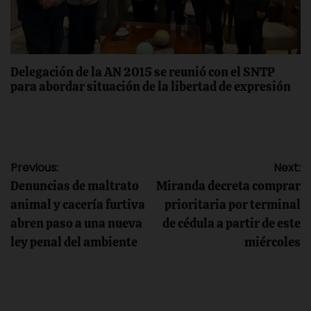
Delegación de la AN 2015 se reunió con el SNTP
para abordar situación de la libertad de expresión
Navegación
Previous:
Next:
Denuncias de maltrato
Miranda decreta comprar
de
animal y cacería furtiva
prioritaria por terminal
abren paso a una nueva
de cédula a partir de este
entradas
ley penal del ambiente
miércoles