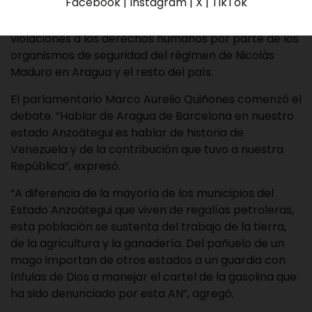
Facebook | Instagram | X | TikTok
Los diputados a la Asamblea Nacional (AN)
rechazaron este martes 28 de julio los abusos y
violaciones a los derechos humanos por parte de los
organismos de seguridad del régimen de Nicolás
Maduro en Aragua y el resto del país.
El parlamentario Marco Aurelio Quiñones comenzó el
debate. “Hablar de Aragua de Barcelona en nuestro
estado Anzoátegui es hablar de historia de
Venezuela y de la contribución que tuvo a nuestra
República”, expresó.
“A diferencia de la mayoría de los municipios del
Estado Anzoátegui que viven de regalías petroleras,
esta población se sustenta del trabajo de la tierra,
de la agricultura y la ganadería. Del pañuelo de un
mago importan de otros estados a un guardia con
ínfulas de Dios a manejar el cartel de la gasolina que
ha sido denunciado por esta AN”, agregó.