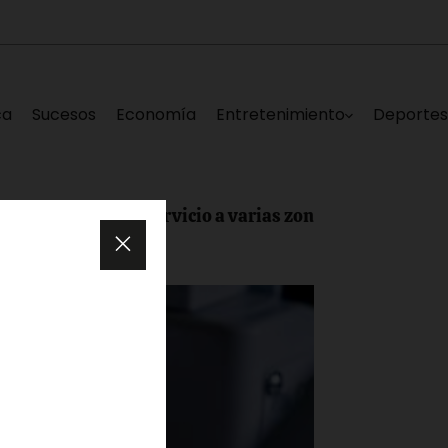
ca
Sucesos
Economía
Entretenimiento
Deporte
 deja sin servicio a varias zonas de Los Teques este sáb