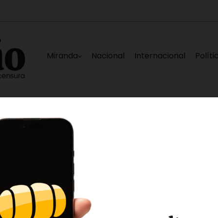
Miranda
Nacional
Internacional
Políti
afectadas en La Guaira
Nueva falla eléctrica
7 horas ago