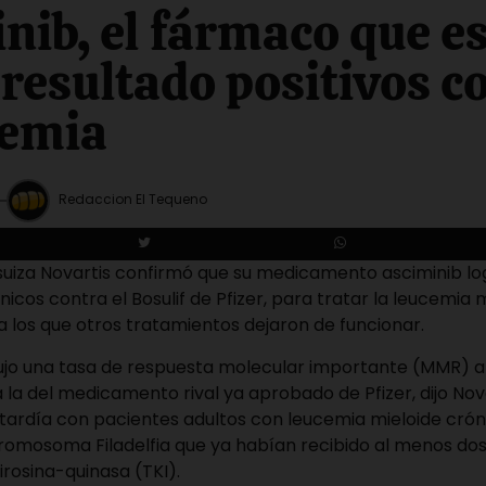
nib, el fármaco que e
resultado positivos c
cemia
Redaccion El Tequeno
suiza Novartis confirmó que su medicamento asciminib log
nicos contra el Bosulif de Pfizer, para tratar la leucemia 
 los que otros tratamientos dejaron de funcionar.
dujo una tasa de respuesta molecular importante (MMR) 
a la del medicamento rival ya aprobado de Pfizer, dijo Nova
 tardía con pacientes adultos con leucemia mieloide cró
cromosoma Filadelfia que ya habían recibido al menos dos
tirosina-quinasa (TKI).