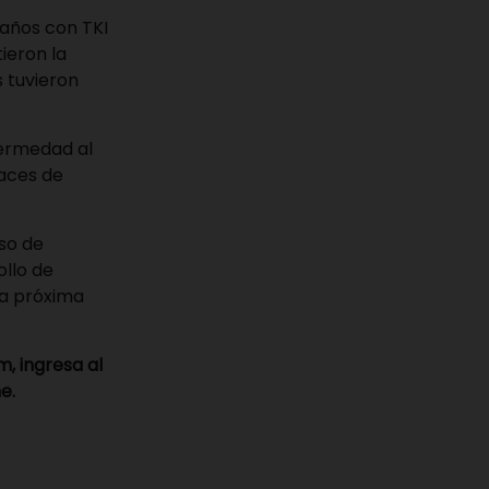
 años con TKI
ieron la
 tuvieron
fermedad al
paces de
so de
ollo de
na próxima
m, ingresa al
e.