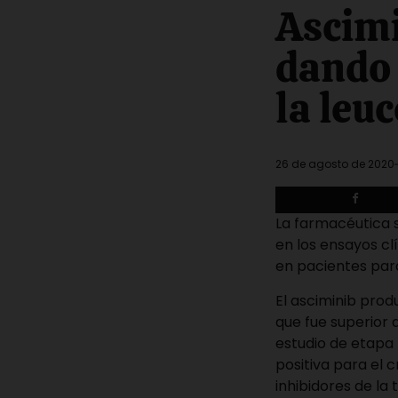
Estimated
Ascimi
read
time
dando 
la leu
26 de agosto de 2020
La farmacéutica 
en los ensayos clí
en pacientes para
El asciminib pro
que fue superior 
estudio de etapa
positiva para el 
inhibidores de la 