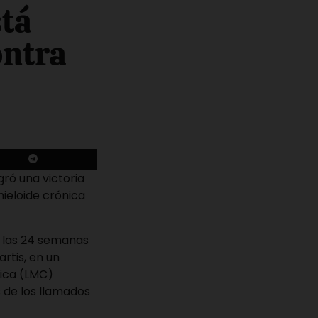
stá
ontra
ró una victoria
mieloide crónica
a las 24 semanas
rtis, en un
nica (LMC)
 de los llamados