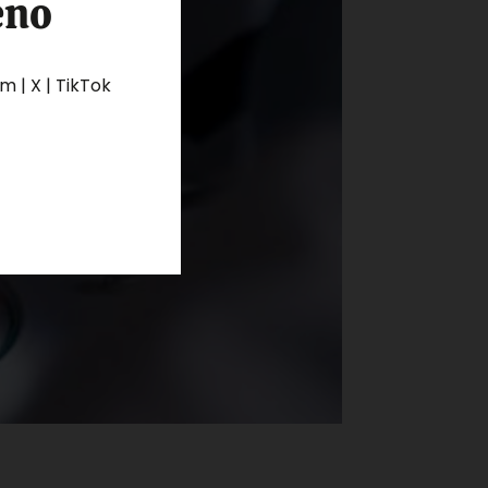
eno
 | X | TikTok