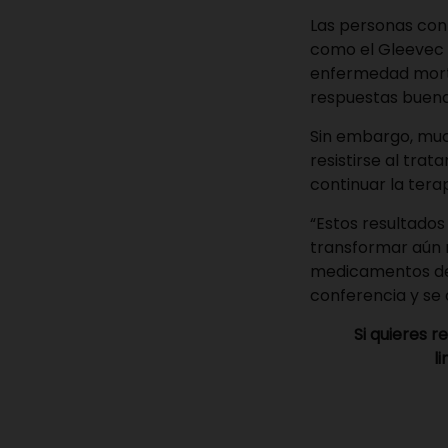
Las personas con
como el Gleevec 
enfermedad morta
respuestas buena
Sin embargo, muc
resistirse al tra
continuar la tera
“Estos resultado
transformar aún má
medicamentos de 
conferencia y se
Si quieres r
l