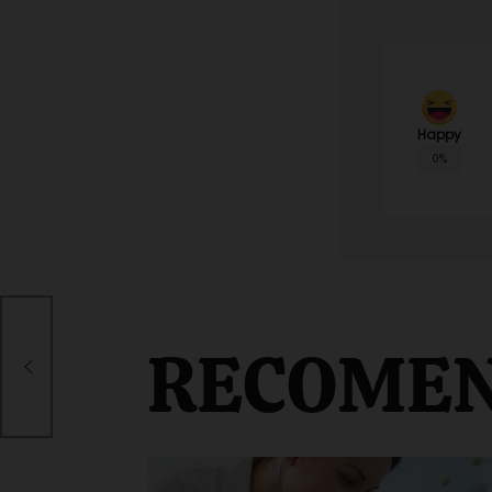
Happy
0%
nes
sa
RECOME