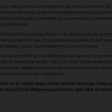
 LMC vieron cómo el tratamiento se revolucionó hace 20
de Novartis y más tarde otros medicamentos que convirt
l en una condición tratable en la que muchos pacientes
s y duraderas.
hos pacientes pueden llegar a ver el progreso de su en
tamiento, mientras que otros pacientes pueden no ser ca
pia debido a unos intolerables efectos secundarios.
s con el asciminib son un testimonio de nuestro compromi
s el cuidado de la LMC”, dijo John Tsai, el jefe de desarr
Novartis, añadiendo que los datos se presentarán en u
 compartirán con los reguladores.
ecibir en tu celular esta y otras noticias descarga Telegra
ink
https://t.me/eltequenopuntocom
y dale click a +Unirm