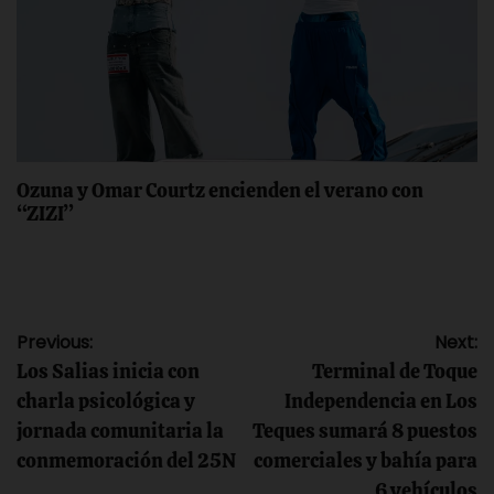
Ozuna y Omar Courtz encienden el verano con
“ZIZI”
Navegación
Previous:
Next:
Los Salias inicia con
Terminal de Toque
de
charla psicológica y
Independencia en Los
jornada comunitaria la
Teques sumará 8 puestos
entradas
conmemoración del 25N
comerciales y bahía para
6 vehículos