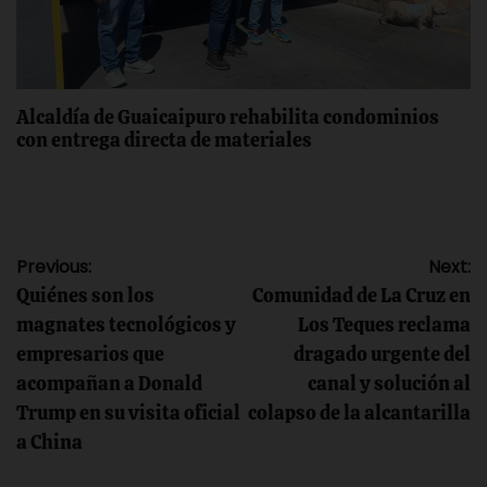
Alcaldía de Guaicaipuro rehabilita condominios
con entrega directa de materiales
Navegación
Previous:
Next:
Quiénes son los
Comunidad de La Cruz en
de
magnates tecnológicos y
Los Teques reclama
empresarios que
dragado urgente del
entradas
acompañan a Donald
canal y solución al
Trump en su visita oficial
colapso de la alcantarilla
a China