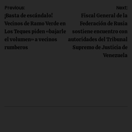
Navegación
Previous:
Next:
¡Basta de escándalo!
Fiscal General de la
de
Vecinos de Ramo Verde en
Federación de Rusia
Los Teques piden «bajarle
sostiene encuentro con
entradas
el volumen» a vecinos
autoridades del Tribunal
rumberos
Supremo de Justicia de
Venezuela