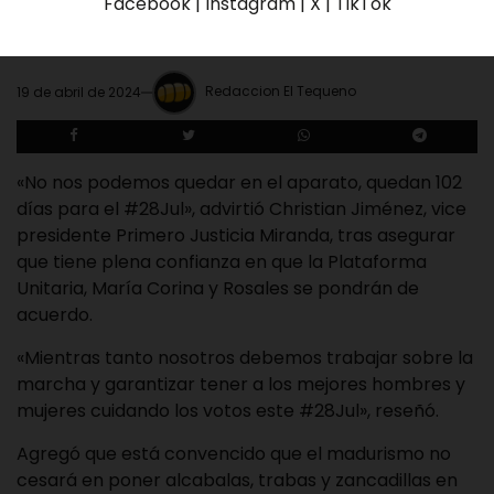
centros»
Facebook | Instagram | X | TikTok
Redaccion El Tequeno
19 de abril de 2024
«No nos podemos quedar en el aparato, quedan 102
días para el #28Jul», advirtió Christian Jiménez, vice
presidente Primero Justicia Miranda, tras asegurar
que tiene plena confianza en que la Plataforma
Unitaria, María Corina y Rosales se pondrán de
acuerdo.
«Mientras tanto nosotros debemos trabajar sobre la
marcha y garantizar tener a los mejores hombres y
mujeres cuidando los votos este #28Jul», reseñó.
Agregó que está convencido que el madurismo no
cesará en poner alcabalas, trabas y zancadillas en