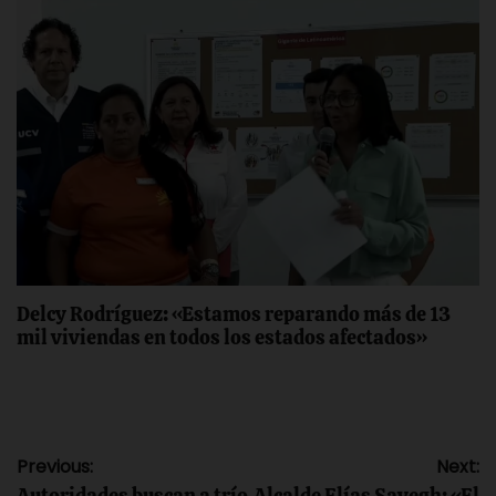
Delcy Rodríguez: «Estamos reparando más de 13
mil viviendas en todos los estados afectados»
Navegación
Previous:
Next:
Autoridades buscan a trío
Alcalde Elías Sayegh: «El