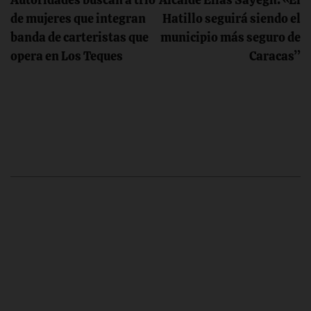
de
de mujeres que integran
Hatillo seguirá siendo el
banda de carteristas que
municipio más seguro de
entradas
opera en Los Teques
Caracas”