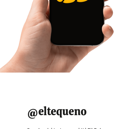
@eltequeno