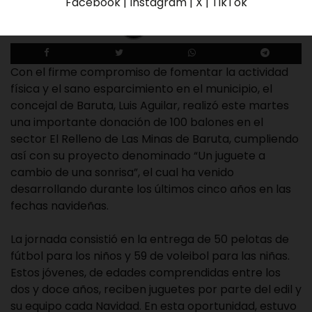
Facebook | Instagram | X | TikTok
Redaccion El Tequeno
17 de diciembre de 2025
Con el firme compromiso de fomentar la actividad
física y el sano esparcimiento en el municipio, el
concejal de Baruta, Luis Aguilar, realizó este martes
una importante donación de 100 balones en el
sector El Relleno de Las Minas de Baruta, cumpliendo
así con su proyecto denominado “Un juguete a
cambio de una sonrisa”, el cual ha venido
desarrollando durante los últimos cinco años en las
fechas navideñas.
La jornada consistió en la entrega de 50 pelotas de
fútbol para los niños y 59 de voleibol para las niñas.
Estos jóvenes, de edades comprendidas entre los
dos y doce años, reciben juguetes por parte del edil y
su equipo cada Navidad. En esta oportunidad, estuvo