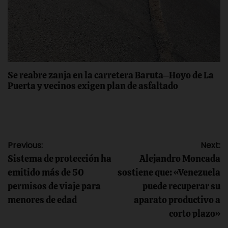
Se reabre zanja en la carretera Baruta–Hoyo de La
Puerta y vecinos exigen plan de asfaltado
Navegación
Previous:
Next:
Sistema de protección ha
Alejandro Moncada
de
emitido más de 50
sostiene que: «Venezuela
permisos de viaje para
puede recuperar su
entradas
menores de edad
aparato productivo a
corto plazo»