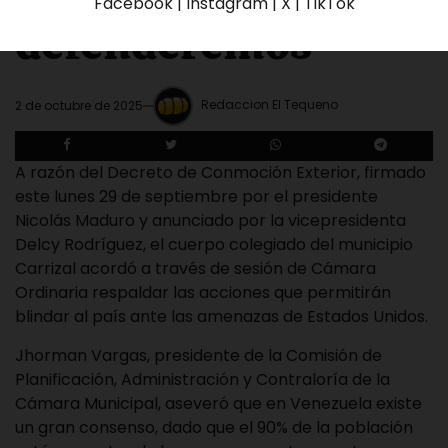
Facebook | Instagram | X | TikTok
defenderemos”
Redaccion El Tequeno
2 de octubre de 2025
A razón del Decreto de Conmoción Exterior, firmado
este lunes 29 de septiembre por el presidente
Nicolás Maduro y anunciado por la vicepresidenta
Delcy Rodríguez, el cuerpo colegiado del municipio
Carrizal acordó a través de sesión de Cámara
Ordinaria respaldar las acciones que permitirán
blindar al país ante las amenazas de Estados Unidos.
Jhorman Vargas, presidente de la Comisión de
Planificación, Administración y Contraloría de la
Cámara Municipal, aseveró que en Venezuela existe
un gran consenso, dado que el 90% de la población