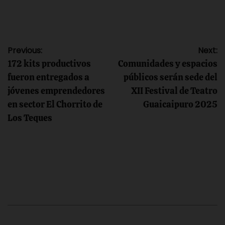
Navegación
Previous:
Next:
172 kits productivos
Comunidades y espacios
de
fueron entregados a
públicos serán sede del
jóvenes emprendedores
XII Festival de Teatro
entradas
en sector El Chorrito de
Guaicaipuro 2025
Los Teques