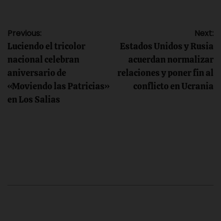
Navegación
Previous:
Next:
Luciendo el tricolor
Estados Unidos y Rusia
de
nacional celebran
acuerdan normalizar
aniversario de
relaciones y poner fin al
entradas
«Moviendo las Patricias»
conflicto en Ucrania
en Los Salias