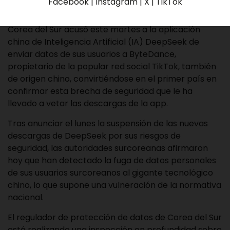
Facebook | Instagram | X | TikTok
Corea del Sur acusó este martes a la aplicación
china de Inteligencia Artificial (IA) DeepSeek de
enviar datos de sus usuarios a ByteDance,
propietario de la popular red social TikTok, también
de origen chino, convirtiéndose en el primer país en
confirmar esta brecha de seguridad que le ha
llevado a vetar las descargas de la app.
Tras anunciar el lunes la suspensión de las nuevas
descargas de DeepSeek por sus riesgos de
seguridad, las autoridades surcoreanas afirmaron
hoy que han detectado la fuga de datos personales
de sus usuarios surcoreanos al gigante tecnológico
chino, lo que supone una vulneración de la normativa
nacional.
El regulador de protección de datos de Corea del Sur
está realizando una inspección en profundidad sobre