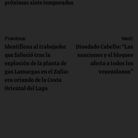
próximas siete temporadas
Navegación
Previous:
Next:
Identifican al trabajador
Diosdado Cabello: “Las
de
que falleció tras la
sanciones y el bloqueo
explosión de la planta de
afecta a todos los
entradas
gas Lamargas en el Zulia:
venezolanos”
era oriundo de la Costa
Oriental del Lago