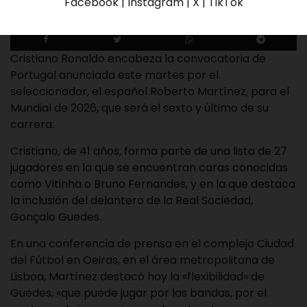
Facebook | Instagram | X | TikTok
Redaccion El Tequeno
19 de mayo de 2026
Cristiano Ronaldo encabeza la convocatoria de
Portugal anunciada este martes por el
seleccionador, el español Roberto Martínez, para el
Mundial de 2026, que será el sexto y último de su
carrera.
Cristiano, de 41 años, forma parte de una lista de 27
jugadores en la que se encuentran caras conocidas
como Vitinha o Bruno Fernandes, y en la que destaca
la inclusión del delantero de la Real Sociedad,
Gonçalo Guedes.
En una conferencia de prensa en el complejo Ciudad
del Fútbol en Oeiras, en el área metropolitana de
Lisboa, Martínez destacó hoy la «flexibilidad» de
Guedes, «que puede jugar por las bandas, por el