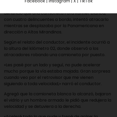
Facebook | Instagram | X | TikTok
La madrugada de este viernes, un conductor
denunció que una camioneta Ford Runner blanca,
con cuatro delincuentes a bordo, intentó atracarlo
mientras se desplazaba por la Panamericana en
dirección a Altos Mirandinos.
Según el relato del conductor, el incidente ocurrió a
la altura del kilómetro 02, donde observó a los
atracadores robando una camioneta por puesto.
«Les pasé por un lado y seguí, no pude acelerar
mucho porque la vía estaba mojada. Gran sorpresa
cuando veo por el retrovisor que me vienen
siguiendo a toda velocidad,» narró el conductor.
Agregó que la camioneta blanca lo alcanzó, bajaron
el vidrio y un hombre armado le pidió que redujera la
velocidad y se detuviera a la derecha.
«Aceleré todo lo que pude y frené de golpe; la