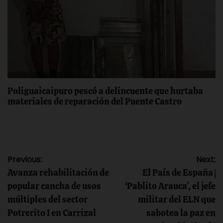
Poliguaicaipuro pescó a delincuente que hurtaba
materiales de reparación del Puente Castro
Navegación
Previous:
Next:
Avanza rehabilitación de
El País de España |
de
popular cancha de usos
‘Pablito Arauca’, el jefe
múltiples del sector
militar del ELN que
entradas
Potrerito I en Carrizal
sabotea la paz en