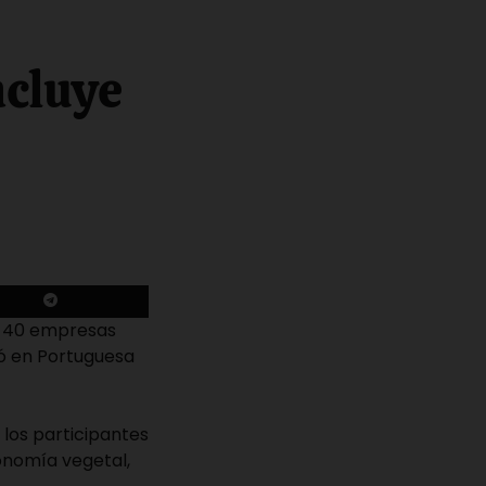
ncluye
e 40 empresas
yó en Portuguesa
 los participantes
onomía vegetal,