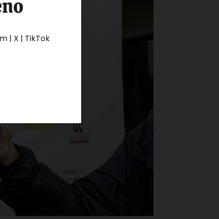
eno
 | X | TikTok