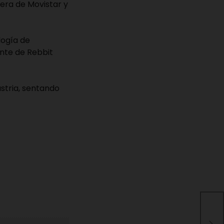
era de Movistar y
logía de
ante de Rebbit
ustria, sentando
GMS
gra