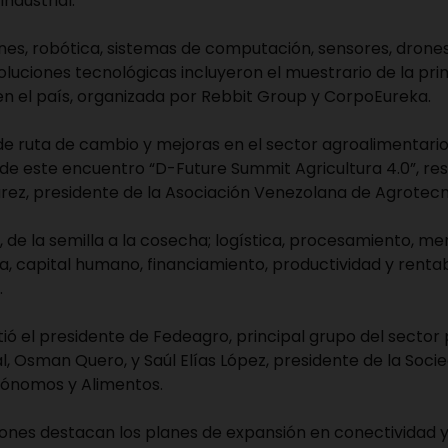
ndustrial.
es, robótica, sistemas de computación, sensores, drones,
soluciones tecnológicas incluyeron el muestrario de la p
 en el país, organizada por Rebbit Group y CorpoEureka.
de ruta de cambio y mejoras en el sector agroalimentario 
 de este encuentro “D-Future Summit Agricultura 4.0”, res
árez, presidente de la Asociación Venezolana de Agrotec
l, de la semilla a la cosecha; logística, procesamiento, me
sa, capital humano, financiamiento, productividad y rentab
.
tió el presidente de Fedeagro, principal grupo del sector 
, Osman Quero, y Saúl Elías López, presidente de la Soc
rónomos y Alimentos.
iones destacan los planes de expansión en conectividad y