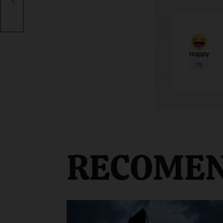
nte
Happy
0%
RECOME