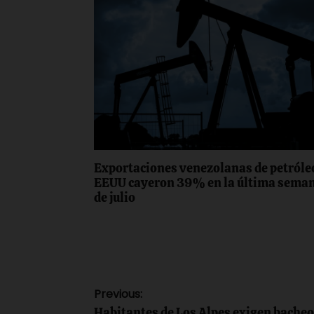
Exportaciones venezolanas de petróle
EEUU cayeron 39% en la última sema
de julio
Navegación
Previous:
Habitantes de Los Alpes exigen bacheo