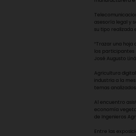
manufacturera e i
Telecomunicacion
asesoría legal y 
su tipo realizada
“Trazar una hoja 
los participantes
José Augusto Lin
Agricultura digita
industria a la me
temas analizados
Al encuentro asis
economía vegetal
de Ingenieros Ag
Entre las exposic