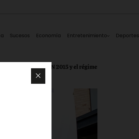
ca
Sucesos
Economía
Entretenimiento
Deporte
n entre la AN 2015 y el régimen se realizó en el Hotel 