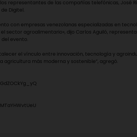
los representantes de las compañías telefónicas, José Ri
de Digitel.
nto con empresas venezolanas especializadas en tecno
el sector agroalimentario», dijo Carlos Aguiló, represent
 del evento.
ortalecer el vínculo entre innovación, tecnología y agroind
a agricultura más moderna y sostenible”, agregó.
be/GdZOCkYg_yQ
e/MTaYHWvtUeU