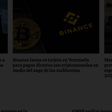
o a
Binance lanza su tarjeta en Venezuela
Mau
na
para pagos directos con criptomonedas en
pre
medio del auge de las stablecoins
exp
20
 urgente en la
GMSP realiza jornad