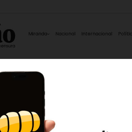
Miranda
Nacional
Internacional
Políti
nezuela deben ser liberados”
Segunda reunió
38 minutos ago