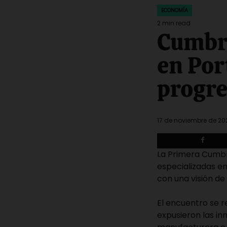
ECONOMÍA
POSTED
IN
2 min read
Estimated
Cumbre
read
time
en Por
progr
17 de noviembre de 20
La Primera Cumbr
especializadas en
con una visión de
El encuentro se r
expusieron las in