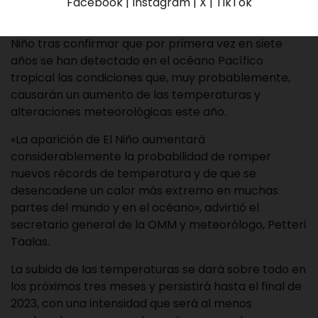
Facebook | Instagram | X | TikTok
La Organización Meteorológica Mundial (
OMM
)
declaró este martes oficialmente el fenómeno de El
Niño tras confirmar que por primera vez en siete
años se han detectado en el océano Pacífico
tropical las condiciones que, muy probablemente,
causarán un aumento de las temperaturas y
alteraciones meteorológicas este año.
«La aparición de El Niño aumentará
considerablemente la probabilidad de romper
nuevos récords de temperatura y de que se
desencadene un calor más extremo en muchas
partes del mundo y en el océano», advirtió el
secretario general de la OMM y meteorólogo, Petteri
Taalas.
La subida de las temperaturas se dará sobre todo en
los próximos tres meses y persistirá hasta el final de
2023, con una intensidad que será al menos