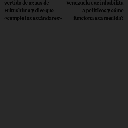
de
vertido de aguas de
Venezuela que inhabilita
Fukushima y dice que
a políticos y cómo
entradas
«cumple los estándares»
funciona esa medida?