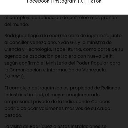
Facebook | Instagram | X | TikTok
de su Gobierno la refinería de Jamnagar, ubicada en
el estado de Gujarat, al oeste de la India, considerada
el complejo de refinación de petróleo más grande
del mundo.
Rodríguez llegó a la enorme obra de ingeniería junto
al canciller venezolano, Yván Gil, y la ministra de
Ciencia y Tecnología, Isabel Iturria, como parte de su
agenda de asociación petrolera con Nueva Delhi,
según confirmó el Ministerio del Poder Popular para
la Comunicación e Información de Venezuela
(MIPPCI).
El complejo petroquímico es propiedad de Reliance
Industries Limited, el mayor conglomerado
empresarial privado de la India, donde Caracas
podría colocar volúmenes masivos de su crudo
pesado.
La visita de Rodríguez a estas instalaciones se