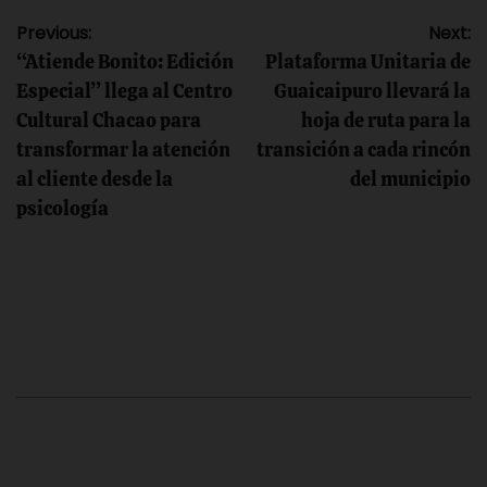
Navegación
Previous:
Next:
“Atiende Bonito: Edición
Plataforma Unitaria de
de
Especial” llega al Centro
Guaicaipuro llevará la
Cultural Chacao para
hoja de ruta para la
entradas
transformar la atención
transición a cada rincón
al cliente desde la
del municipio
psicología