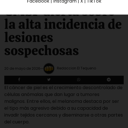
Facebook | Instagram | X | TikTok
GMSP alerta sobre
la alta incidencia de
lesiones
sospechosas
Redaccion El Tequeno
20 de mayo de 2026
El cáncer de piel es el crecimiento descontrolado de
células anómalas que dan lugar a tumores
malignos. Entre ellos, el melanoma destaca por ser
el tipo más agresivo debido a su capacidad de
invadir tejidos cercanos y diseminarse a otras partes
del cuerpo.