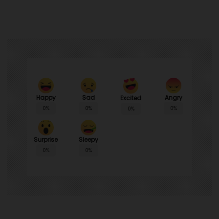
Happy
Sad
Angry
Excited
0%
0%
0%
0%
Surprise
Sleepy
0%
0%