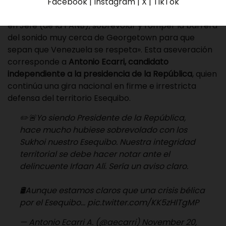
Facebook | Instagram | X | TikTok
«Yo hace rato hubiese ordenado, como Comandante
en Jefe (de la FANB), sobrevolar y romper la barrera
del sonido muy cerca de Georgetown para que
sepan que Venezuela se respeta». Esta aseveración
corresponde a
Antonio Ecarri, candidato
independiente a la presidencia de la República
, quien
continúa una gira nacional en firme e irrestricta
defensa del territorio Esequibo.
✏️🚨Yo siendo Presidente de la República,
hace mucho hubiese sobrevolado con los
Sukhoi nuestro Esequibo. Nuestra integridad
territorial se debe hacer notar ante el
delincuente Irfaan Alí. Sería un aviso claro.
🛢️Aunque estamos claros que una crisis bélica
por el Esequibo…
pic.twitter.com/KK5zHlTgMP
— Antonio Ecarri A. (@aecarri)
November 20,