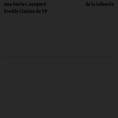
una burla», aseguró
de la infancia
entradas
Freddy Cimino de VP