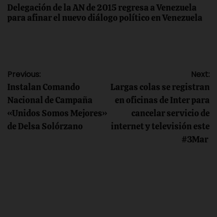
Delegación de la AN de 2015 regresa a Venezuela
para afinar el nuevo diálogo político en Venezuela
Navegación
Previous:
Next:
Instalan Comando
Largas colas se registran
de
Nacional de Campaña
en oficinas de Inter para
«Unidos Somos Mejores»
cancelar servicio de
entradas
de Delsa Solórzano
internet y televisión este
#3Mar