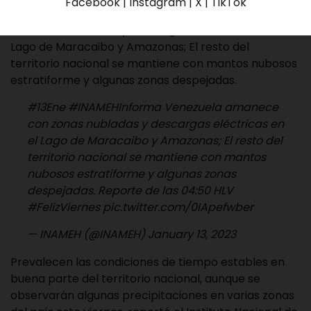
Facebook | Instagram | X | TikTok
de su cuenta en Twitter que Venezuela amanece
con zonas nubladas y descargas eléctricas en el
Lago de Maracaibo y Amazonas; El resto del
territorio nacional se mantiene con mantos nubosos
estratiforme y algunas zonas despejadas.
#13Ene
#INAMEHInforma
Venezuela amanece
con zonas nubladas y descargas eléctricas en
el Lago de Maracaibo y Amazonas; El resto del
territorio nacional se mantiene con mantos
nubosos estratiforme y algunas zonas
despejadas. Reporte de las 04:50 HLV
#FelizViernes
pic.twitter.com/0IApefwber
— INAMEH (@INAMEH)
January 13, 2023
Prevalecen las condiciones de tiempo estables en
buena parte del territorio nacional, aunque se
observarán algunas precipitaciones en varias zonas