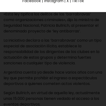
Facebook | Instagram | X | TikTok
EFE
«Esta ley tipifica los delitos de las ‘barrabravas’
como organizaciones criminales», dijo la ministra de
Seguridad Nacional, Patricia Bullrich, al presentar el
denominado proyecto de ‘ley antibarras’.
La iniciativa declara a las ‘barrabravas’ como un tipo
especial de asociación ilícita, establece la
responsabilidad de los dirigentes de los clubes en la
actuación de estos grupos y determina fuertes
sanciones a cualquier tipo de violencia.
Argentina cuenta ya desde hace varios años con una
ley que permite prohibir el ingreso a espectáculos
deportivos a quienes cometen actos violentos.
Según Bullrich, en virtud de aquella ley, actualmente
unas 15.000 personas tienen vedado el acceso a los
eventos deportivos.