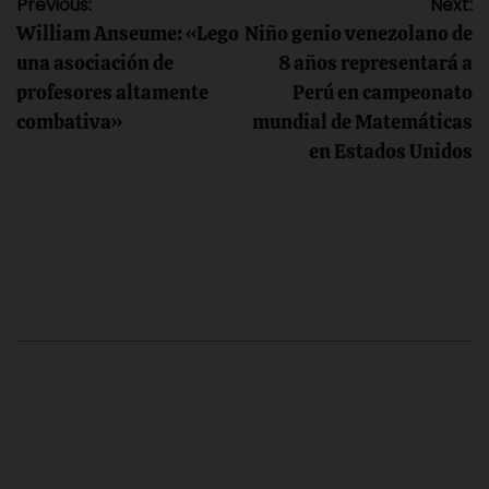
Navegación
Previous:
Next:
William Anseume: «Lego
Niño genio venezolano de
de
una asociación de
8 años representará a
profesores altamente
Perú en campeonato
entradas
combativa»
mundial de Matemáticas
en Estados Unidos