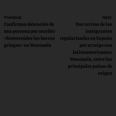
Navegación
Previous:
Next:
Confirman detención de
Dos tercios de los
de
una persona por escribir
inmigrantes
«bienvenidos los barcos
regularizados en España
entradas
gringos» en Venezuela
por arraigo son
latinoamericanos:
Venezuela, entre los
principales países de
origen