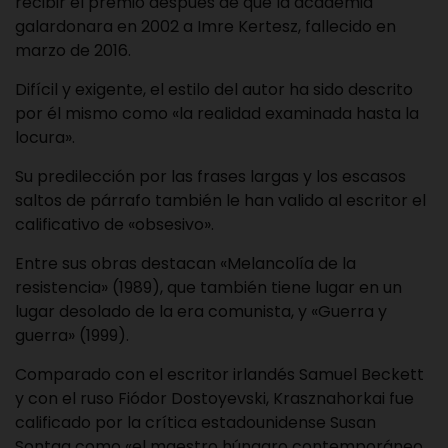
recibir el premio después de que la academia
galardonara en 2002 a Imre Kertesz, fallecido en
marzo de 2016.
Difícil y exigente, el estilo del autor ha sido descrito
por él mismo como «la realidad examinada hasta la
locura».
Su predilección por las frases largas y los escasos
saltos de párrafo también le han valido al escritor el
calificativo de «obsesivo».
Entre sus obras destacan «Melancolía de la
resistencia» (1989), que también tiene lugar en un
lugar desolado de la era comunista, y «Guerra y
guerra» (1999).
Comparado con el escritor irlandés Samuel Beckett
y con el ruso Fiódor Dostoyevski, Krasznahorkai fue
calificado por la crítica estadounidense Susan
Sontag como «el maestro húngaro contemporáneo