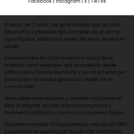
Facebook | Instagram | X | TikTok
explorar en su obra temas como el pasado
comunista y la melancolía, con un estilo prolijo.
El autor, de 71 años, fue galardonado «por su obra
fascinante y visionaria que, en medio de un terror
apocalíptico, reafirma el poder del arte», explicó el
jurado.
Krasznahorkai es «un gran escritor épico de la
tradición centroeuropea que se extiende desde
Kafka hasta Thomas Bernhard, y se caracteriza por
el absurdo y el exceso grotesco», añadió en un
comunicado.
«Pero tiene más recursos, y también mira hacia el
Este al adoptar un tono más contemplativo y
finamente calibrado», continuó la Academia Sueca.
Su primera novela, «Tango satánico», escrita en 1985
y publicada en español por la editorial Acantilado,