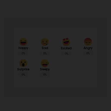
Happy
Sad
Angry
Excited
0%
0%
0%
0%
Surprise
Sleepy
0%
0%