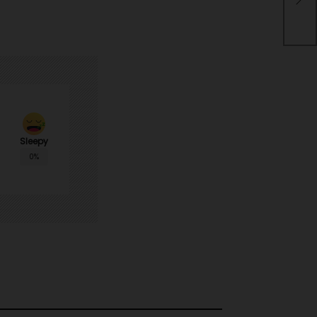
Juj
Sleepy
0%