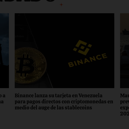
o a
Binance lanza su tarjeta en Venezuela
Mau
na
para pagos directos con criptomonedas en
pre
medio del auge de las stablecoins
exp
20