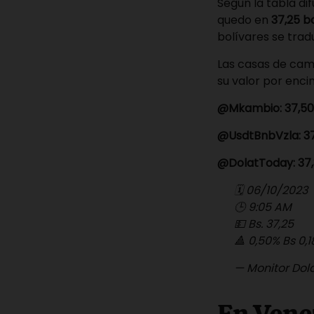
Según la tabla di
quedo en
37,25 b
bolívares se tra
Las casas de cam
su valor por encim
@Mkambio: 37,50 
@UsdtBnbVzla: 37
@DolatToday: 37,
🗓 06/10/2023
🕒 9:05 AM
💵 Bs. 37,25
🔺 0,50% Bs 0,
— Monitor Dol