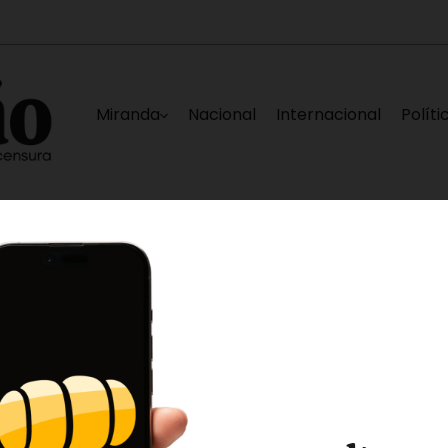
Miranda
Nacional
Internacional
Políti
lizada en Cali
Régimen otorga libertad plen
28 minutos ago