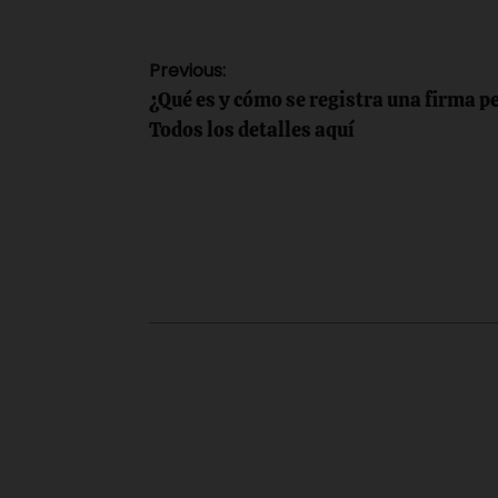
Navegación
Previous:
¿Qué es y cómo se registra una firma p
de
Todos los detalles aquí
entradas