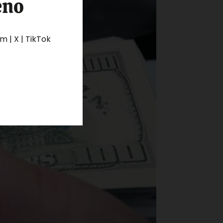
eno
 | X | TikTok