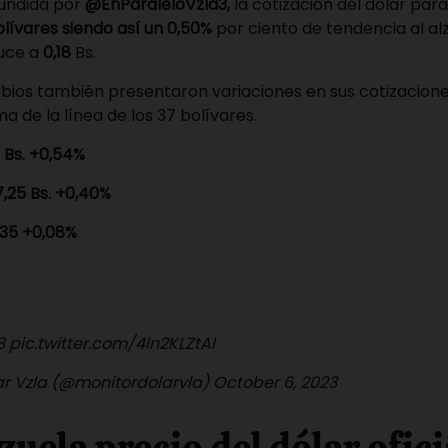
fundida por
@EnParaleloVzla3,
la cotización del dólar paral
olívares siendo así un 0,50%
por ciento de tendencia al alz
duce a
0,18
Bs.
bios también presentaron variaciones en sus cotizacion
a de la línea de los 37 bolívares.
Bs. +0,54%
,25 Bs. +0,40%
35 +0,08%
18
pic.twitter.com/4In2KLZtAI
ar Vzla (@monitordolarvla)
October 6, 2023