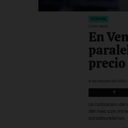
ECONOMÍA
POSTED
IN
2 min read
Estimated
En Ven
read
time
parale
precio
6 de octubre de 2023
La cotización del
del mes con míni
estadounidense.