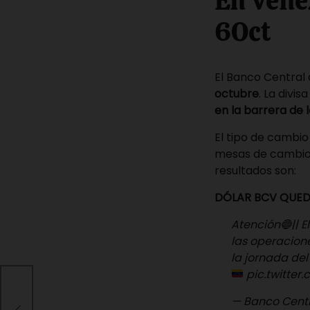
En Venez
6Oct
El Banco Central 
octubre
. La divi
en la barrera de 
El tipo de cambio
mesas de cambio 
resultados son:
DÓLAR BCV QUEDÓ 
Atención🔵|| 
las operacione
la jornada del
pic.twitte
 una
— Banco Cent
a? |