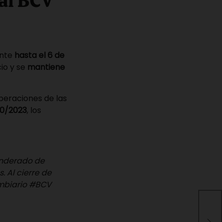
ial BCV
ente
hasta el 6 de
io y se
mantiene
peraciones de las
10/2023
, los
onderado de
 Al cierre de
biario
#BCV
AI 
la 