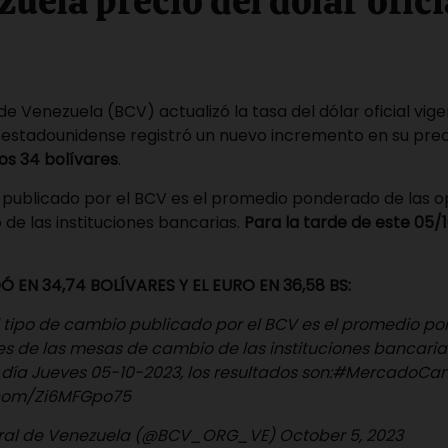
uela precio del dólar ofic
de Venezuela (BCV) actualizó la tasa del dólar oficial vig
sa estadounidense registró un nuevo incremento en su prec
los 34 bolívares
.
 publicado por el BCV es el promedio ponderado de las o
de las instituciones bancarias.
Para la tarde de este 05/
EN 34,74 BOLÍVARES Y EL EURO EN 36,58 BS:
El tipo de cambio publicado por el BCV es el promedio p
s de las mesas de cambio de las instituciones bancarias.
 día Jueves 05-10-2023, los resultados son:
#MercadoCam
r.com/Zi6MFGpo75
ral de Venezuela (@BCV_ORG_VE)
October 5, 2023