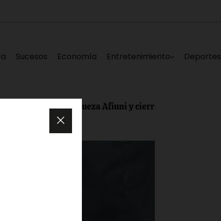
ca
Sucesos
Economía
Entretenimiento
Deporte
a a la jueza Afiuni y cierra el caso en su contra tras 16