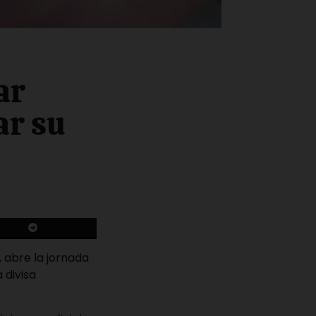
ar
ar su
, abre la jornada
 divisa