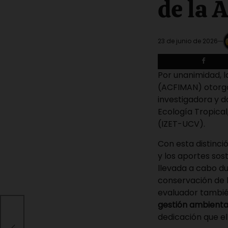
de la
23 de junio de 2026
Por unanimidad, 
(ACFIMAN) otorg
investigadora y d
Ecología Tropical
(IZET-UCV).
Con esta distinci
y los aportes sos
llevada a cabo du
conservación de la
evaluador tambi
gestión ambienta
dedicación que el