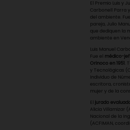
El
Premio Luis y Ju
Carbonell Parra y
del ambiente. Fue
pareja, Julio Man
que dediquen la m
ambiente en Ven
Luis Manuel Carbo
Fue el
médico-jef
Orinoco en 1951
. 
y Tecnológicas (C
Individuo de Núme
escritora, cronis
mujer y de la con
El
jurado evaluad
Alicia Villamiza
Nacional de la Ing
(ACFIMAN, coordin