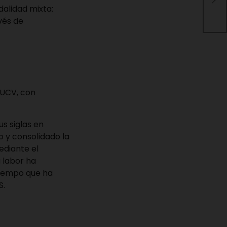
arm
odalidad mixta:
com
vés de
 UCV, con
s siglas en
 y consolidado la
ediante el
u labor ha
 tiempo que ha
S
.