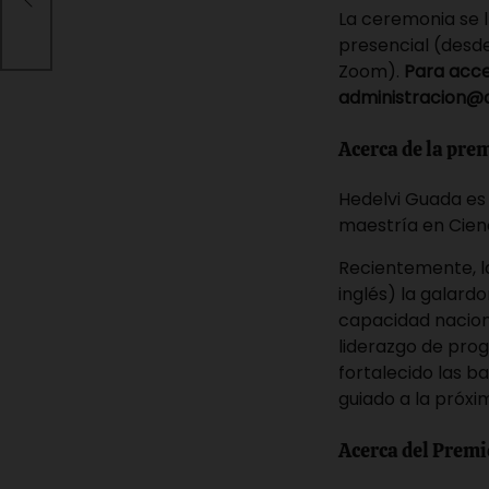
os
La ceremonia se ll
presencial (desde
Zoom).
Para acce
administracion@
Acerca de la pre
Hedelvi Guada es 
maestría en Cienc
Recientemente, la
inglés) la galard
capacidad nacion
liderazgo de prog
fortalecido las b
guiado a la próxi
Acerca del Premio