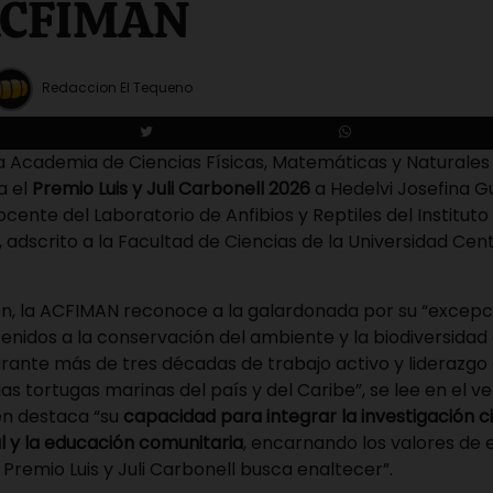
 ACFIMAN
Redaccion El Tequeno
la Academia de Ciencias Físicas, Matemáticas y Naturale
a el
Premio Luis y Juli Carbonell 2026
a Hedelvi Josefina G
ocente del Laboratorio de Anfibios y Reptiles del Instituto
, adscrito a la Facultad de Ciencias de la Universidad Ce
ón, la ACFIMAN reconoce a la galardonada por su “excepc
tenidos a la conservación del ambiente y la biodiversidad
rante más de tres décadas de trabajo activo y liderazgo 
s tortugas marinas del país y del Caribe”, se lee en el ver
én destaca “su
capacidad para integrar la investigación ci
l y la educación comunitaria
, encarnando los valores de 
 Premio Luis y Juli Carbonell busca enaltecer”.