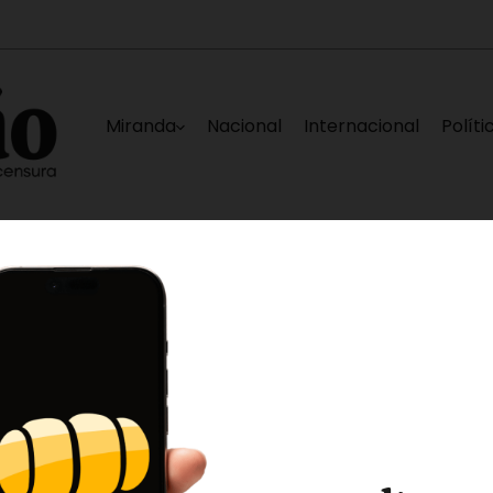
Miranda
Nacional
Internacional
Políti
s afectadas en La Guaira
Nueva falla eléctri
5 horas ago