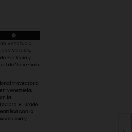
s de Venezuela
uada Morales,
 de Zoología y
ntral de Venezuela
ional trayectoria
 en Venezuela,
en la
edicto. El jurado
entífica con la
excelencia y
Alc
inv