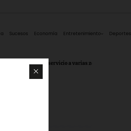
ca
Sucesos
Economía
Entretenimiento
Deporte
ca deja sin servicio a varias zonas de Los Teques este sá