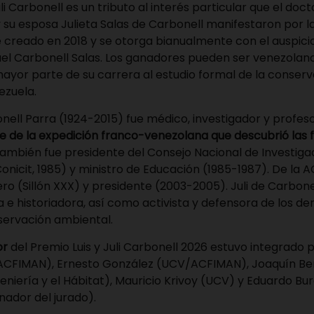
li Carbonell
es un tributo al interés particular que el doct
 su esposa Julieta Salas de Carbonell manifestaron por 
 creado en 2018 y se otorga bianualmente con el auspicio 
uel Carbonell Salas. Los ganadores pueden ser venezolano
ayor parte de su carrera al estudio formal de la conserv
ezuela.
nell Parra (1924-2015) fue médico, investigador y profesor
e de la expedición franco-venezolana que descubrió las f
También fue presidente del Consejo Nacional de Investiga
onicit, 1985) y ministro de Educación (1985-1987). De la 
ro (Sillón XXX) y presidente (2003-2005). Juli de Carbone
ta e historiadora, así como activista y defensora de los de
servación ambiental.
or
del Premio Luis y Juli Carbonell 2026 estuvo integrado 
r (ACFIMAN), Ernesto González (UCV/ACFIMAN), Joaquín B
eniería y el Hábitat), Mauricio Krivoy (UCV) y Eduardo Bur
ador del jurado).