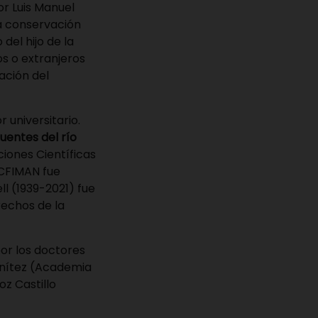
or Luis Manuel
la conservación
del hijo de la
s o extranjeros
ación del
 universitario.
uentes del río
ciones Científicas
ACFIMAN fue
ll (1939-2021) fue
rechos de la
por los doctores
enítez (Academia
oz Castillo