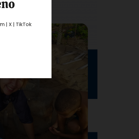
eno
 | X | TikTok