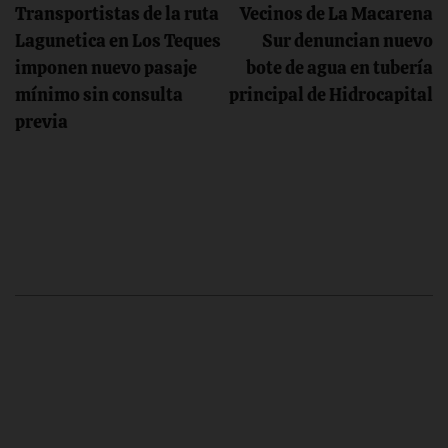
Transportistas de la ruta
Vecinos de La Macarena
de
Lagunetica en Los Teques
Sur denuncian nuevo
imponen nuevo pasaje
bote de agua en tubería
entradas
mínimo sin consulta
principal de Hidrocapital
previa