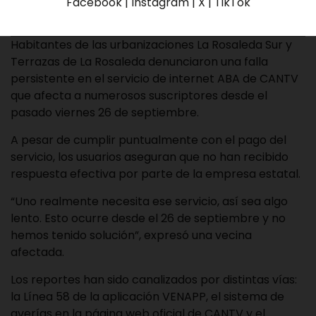
Facebook | Instagram | X | TikTok
Habitantes de las urbanizaciones La Rosaleda Sur y
Terrazas de La Rosaleda denunciaron una falla
persistente en el servicio de internet ABA de CANTV
que afecta a numerosos suscriptores desde el
pasado viernes 26 de septiembre.
A pesar de cumplir puntualmente con el pago del
servicio, los usuarios aseguran que no han recibido
respuesta efectiva por parte de la empresa estatal.
“Uno realmente necesita ese servicio, así sea algo
lento. Esto ocurre desde el 26 de septiembre y no
hemos tenido solución”, expresó una vecina
afectada.
Los reportes han sido canalizados por distintas vías:
la Línea 58 de la aplicación VENAPP, el sistema de
averías en la página web oficial de CANTV y el