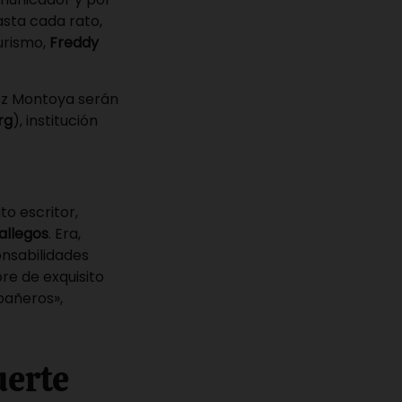
asta cada rato,
urismo,
Freddy
dez Montoya serán
rg
), institución
to escritor,
allegos
. Era,
onsabilidades
re de exquisito
pañeros»,
uerte