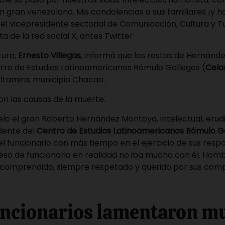
 gran venezolano. Mis condolencias a sus familiares ¡y h
el vicepresidente sectorial de Comunicación, Cultura y T
a de la red social X, antes Twitter.
tura,
Ernesto Villegas
, informó que los restos de Hernán
ntro de Estudios Latinoamericanos Rómulo Gallegos (
Cela
Altamira, municipio Chacao.
on las causas de la muerte.
lo el gran Roberto Hernández Montoya, intelectual, erudi
idente del
Centro de Estudios Latinoamericanos Rómulo G
 funcionario con más tiempo en el ejercicio de sus resp
eso de funcionario en realidad no iba mucho con él. Homb
ncomprendido, siempre respetado y querido por sus com
uncionarios lamentaron m