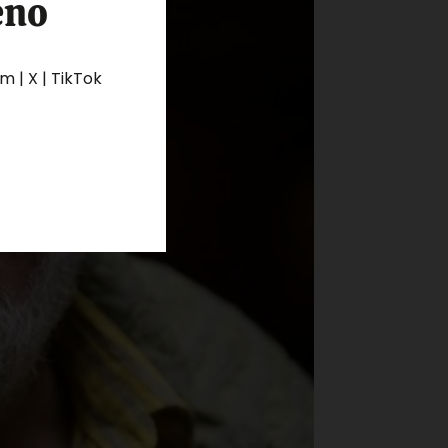
eno
 | X | TikTok