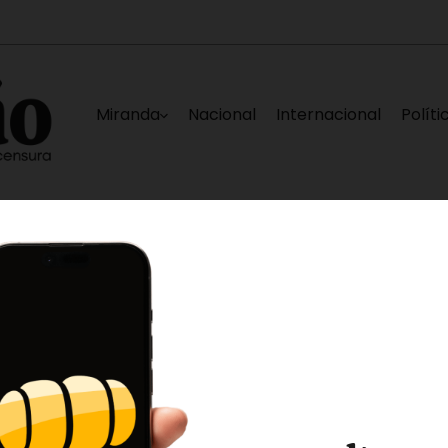
Miranda
Nacional
Internacional
Políti
ospital Victorino Santaella
Nuevo equipo, mis
12 horas ago