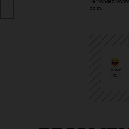
Hernández Montoya
país».
Happy
0%