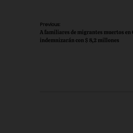
Navegación
Previous:
A familiares de migrantes muertos en 
de
indemnizarán con $ 8,2 millones
entradas