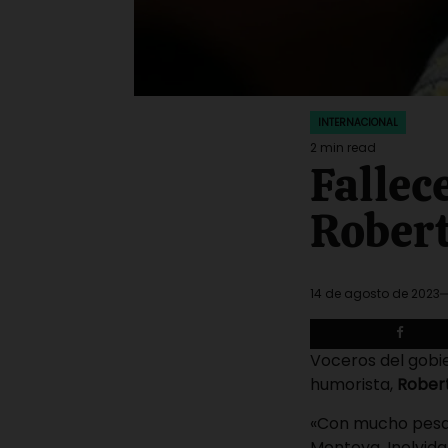
INTERNACIONAL
POSTED
IN
2 min read
Estimated
Fallec
read
time
Rober
14 de agosto de 2023
Voceros del gobi
humorista,
Rober
«Con mucho pesar
Montoya. Inolvida