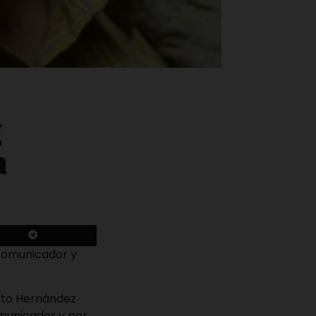
g
a
 comunicador y
erto Hernández
omunicador y por