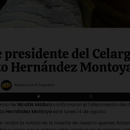
e presidente del Celar
to Hernández Montoy
Redaccion El Tequeno
erno de
Nicolás Maduro
confirmaron el fallecimiento del
to Hernández Montoya
este lunes 14 de agosto.
 recibo la noticia de la muerte de nuestro querido Rob
ble su paso por nuestras vidas: intelectual, humorista, c