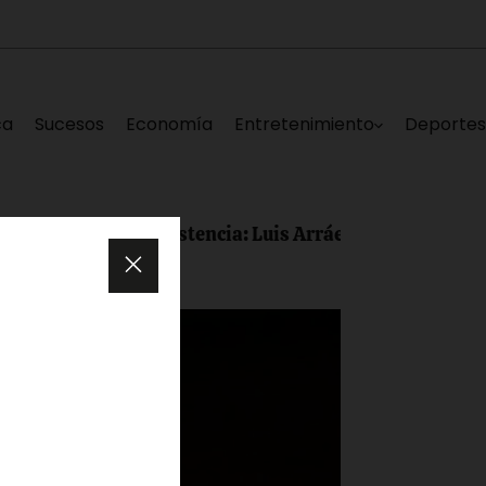
ca
Sucesos
Economía
Entretenimiento
Deporte
ma consistencia: Luis Arráez conectó dos hit e impulsó 