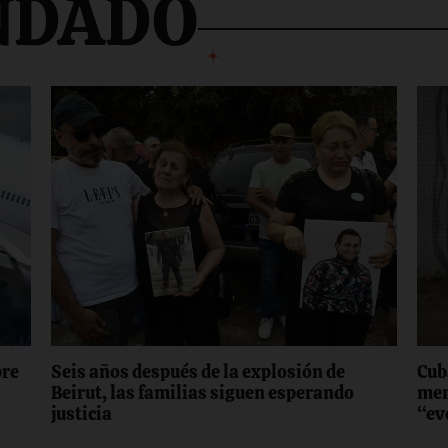
NDADO
bre
Seis años después de la explosión de
Cub
Beirut, las familias siguen esperando
men
justicia
“ev