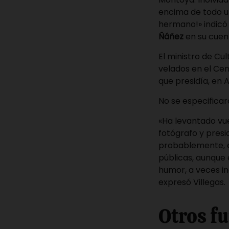
encima de todo un
hermano!» indicó 
Ñáñez
en su cuent
El ministro de Cul
velados en el Ce
que presidía, en 
No se especificar
«Ha levantado vue
fotógrafo y pres
probablemente, el
públicas, aunque 
humor, a veces i
expresó Villegas.
Otros f