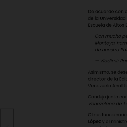
De acuerdo con e
de la Universidad
Escuela de Altos E
Con mucho pes
Montoya, homb
de nuestra Pa
— Vladimir Pa
Asimismo, se des
director de la Ed
Venezuela Analíti
Condujo junto con
Venezolana de Te
Otros funcionario
López
y el minis
los