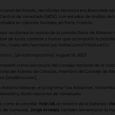
l canal del Estado, Hernández Montoya era licenciado en
 Central de Venezuela (
UCV
), con estudios de análisis del
studios en Ciencias Sociales, en París, Francia.
ar recibimos la noticia de la partida física de Roberto
re de luces, carisma y humor que acompañó la batalla
tria ¡Vuela alto hermano!
pic.twitter.com/OYb8Lwk67J
drino L. (@vladimirpadrino)
August 14, 2023
empeñó como secretario del Consejo Nacional de la Cultu
itorial del Ateneo de Caracas, miembro del Consejo de R
ca (analitica.com).
 Roberto Malaver, el programa “Los Robertos”, transmiti
levisión
y
Radio Nacional de Venezuela
.
s como el canciller
Yván Gil
, el ministro de la Defensa,
Vla
tro de Comunas,
Jorge Arreaza
, también lamentaron la m