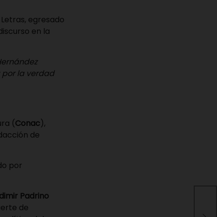
 Letras, egresado
 discurso en la
 Hernández
 por la verdad
ra (
Conac
),
edacción de
do por
dimir Padrino
uerte de
Lo q