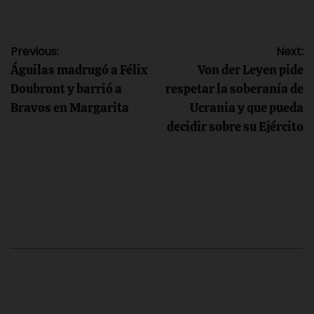
Navegación
Previous:
Next:
Águilas madrugó a Félix
Von der Leyen pide
de
Doubront y barrió a
respetar la soberanía de
Bravos en Margarita
Ucrania y que pueda
entradas
decidir sobre su Ejército