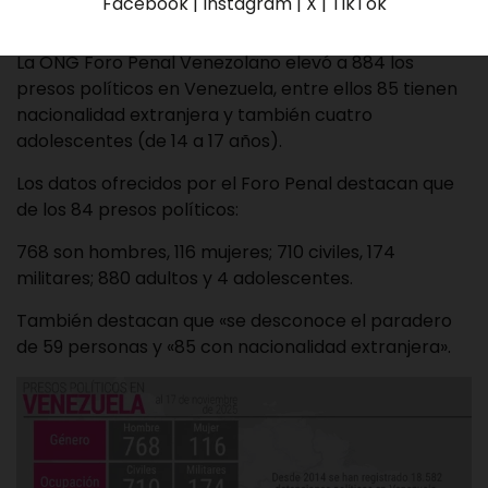
Facebook | Instagram | X | TikTok
La ONG Foro Penal Venezolano elevó a 884 los
presos políticos en Venezuela, entre ellos 85 tienen
nacionalidad extranjera y también cuatro
adolescentes (de 14 a 17 años).
Los datos ofrecidos por el Foro Penal destacan que
de los 84 presos políticos:
768 son hombres, 116 mujeres; 710 civiles, 174
militares; 880 adultos y 4 adolescentes.
También destacan que «se desconoce el paradero
de 59 personas y «85 con nacionalidad extranjera».