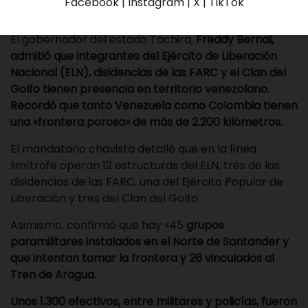
Facebook | Instagram | X | TikTok
El gobernador del estado Táchira,
Freddy Bernal,
admitió que integrantes del Ejército de Liberación
Nacional (ELN), disidencias de las FARC y el Clan del
Golfo tienen presencia en territorio venezolano.
Recordó que tanto Venezuela como Colombia tienen
una «frontera porosa» de más de 2.200 kilómetros.
El mandatario chavista detalló que en la línea
limítrofe operan 12 estructuras del ELN, tres de las
disidencias de las FARC, una del Ejército Popular de
Liberación y tres del Clan del Golfo.
Asimismo, confirmó que hay «45
grupos
paramilitares instalados en el Norte de Santander y
que intentan tomar la frontera y 26 vinculados al
Tren de Aragua.
Unos 1.300 efectivos, entre militares y policías, fueron