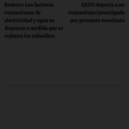
Navegación
Reuters: Las facturas
EEUU deporta a un
de
venezolanas de
venezolano investigado
electricidad y agua se
por presunto asesinato
entradas
disparan a medida que se
reducen los subsidios