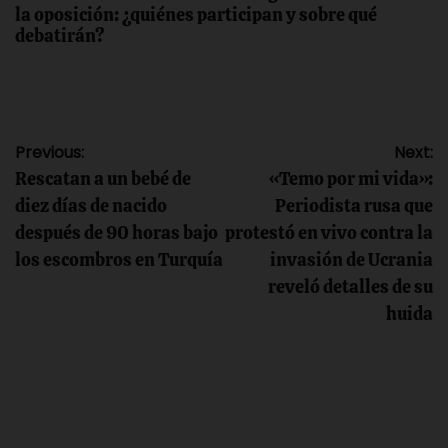
la oposición: ¿quiénes participan y sobre qué
debatirán?
Navegación
Previous:
Next:
Rescatan a un bebé de
«Temo por mi vida»:
de
diez días de nacido
Periodista rusa que
después de 90 horas bajo
protestó en vivo contra la
entradas
los escombros en Turquía
invasión de Ucrania
reveló detalles de su
huida