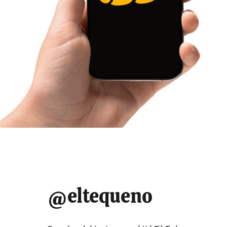
Fundaredes
read
time
denunció 57
homicidios en seis
estados fronterizos
de Venezuela
durante el mes de
enero
Redaccion El Tequeno
10 de febrero de 2023
@eltequeno
La ONG de Venezuela
Fundaredes
registró 57
homicidios, 17 desapariciones o secuestros y 18