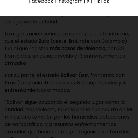
Facebook | Instagram | X | TikTok
enfrentamientos armados en seis de los ocho
estados fronterizos del país durante enero, informó
este jueves la entidad.
La organización señaló, en su más reciente informe,
que el estado
Zulia
(oeste, limítrofe con Colombia)
fue el que registró
más casos de violencia
, con 30
homicidios, un desaparecido y 13 enfrentamientos
armados.
Por su parte, el estado
Bolívar
(sur, fronterizo con
Brasil) acumuló 16 homicidios, 8 desaparecidos y 4
enfrentamientos armados.
“Bolívar sigue ocupando el segundo lugar como la
entidad más violenta, no solo por lo que ocurre en las
minas, sino también por los homicidios, actuaciones
de narcotráfico, y presuntos enfrentamientos
armados que tienen como protagonistas a temidos