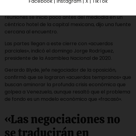
Facebook | Instagram | X | TikTok
La cuarta y última jornada de cuatro días de
reuniones se inició poco antes del mediodía en un
céntrico hotel de la capital mexicana, dijo una fuente
cercana al encuentro.
Las partes llegan a este cierre con «acuerdos
parciales», indicó el domingo Jorge Rodríguez,
presidente de la Asamblea Nacional de 2020.
Gerardo Blyde, jefe negociador de la oposición,
confirmó que se lograron «acuerdos tempranos» que
buscan aminorar la profunda crisis económica que
golpea a Venezuela, aunque resaltó que el problema
de fondo es un modelo económico que «fracasó».
«Las negociaciones no
se traducirán en