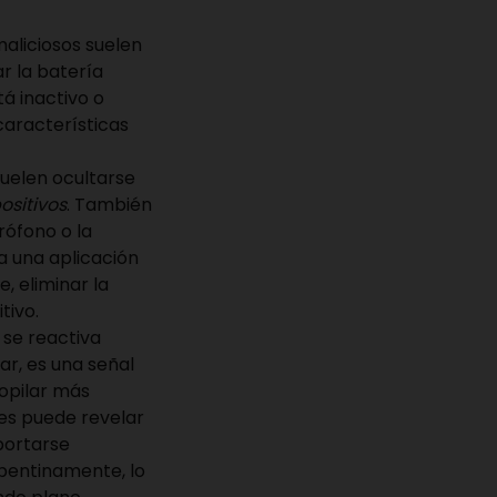
aliciosos suelen
r la batería
á inactivo o
características
uelen ocultarse
ositivos
. También
rófono o la
ra una aplicación
, eliminar la
tivo.
 se reactiva
r, es una señal
opilar más
es puede revelar
portarse
epentinamente, lo