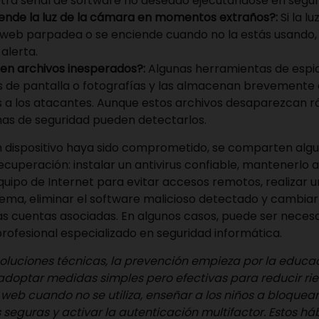
otra señal de software no deseado ejecutándose en segu
ende la luz de la cámara en momentos extraños?:
Si la lu
eb parpadea o se enciende cuando no la estás usando, 
 alerta.
en archivos inesperados?:
Algunas herramientas de esp
 de pantalla o fotografías y las almacenan brevemente
s a los atacantes. Aunque estos archivos desaparezcan r
as de seguridad pueden detectarlos.
n dispositivo haya sido comprometido, se comparten alg
ecuperación: instalar un antivirus confiable, mantenerlo a
uipo de Internet para evitar accesos remotos, realizar un
ema, eliminar el software malicioso detectado y cambiar
s cuentas asociadas. En algunos casos, puede ser necesa
profesional especializado en seguridad informática.
soluciones técnicas, la prevención empieza por la educaci
adoptar medidas simples pero efectivas para reducir ri
web cuando no se utiliza, enseñar a los niños a bloquear 
seguras y activar la autenticación multifactor. Estos há