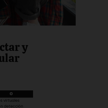
ctar y
lular
s virtuales
en detección