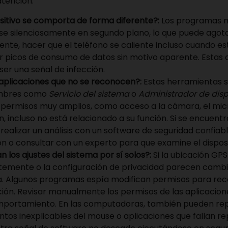
atención:
ositivo se comporta de forma diferente?:
Los programas m
se silenciosamente en segundo plano, lo que puede agota
nte, hacer que el teléfono se caliente incluso cuando est
 picos de consumo de datos sin motivo aparente. Estas 
ser una señal de infección.
aplicaciones que no se reconocen?:
Estas herramientas s
mbres como
Servicio del sistema
o
Administrador de disp
n permisos muy amplios, como acceso a la cámara, el mic
n, incluso no está relacionado a su función. Si se encuent
 realizar un análisis con un software de seguridad confiable
ón o consultar con un experto para que examine el disposi
 los ajustes del sistema por sí solos?:
Si la ubicación GPS
emente o la configuración de privacidad parecen cambia
a. Algunos programas espía modifican permisos para rec
ión. Revisar manualmente los permisos de las aplicacion
mportamiento. En las computadoras, también pueden re
tos inexplicables del mouse o aplicaciones que fallan r