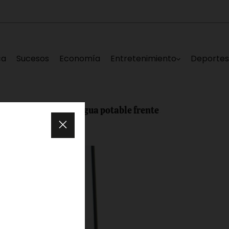
ca
Sucesos
Economía
Entretenimiento
Deporte
tubería de agua potable frente al Hospital Victorino Sa