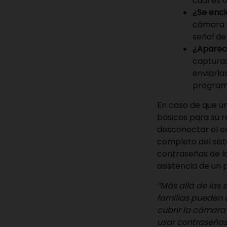
cual es 
¿Se enci
cámara w
señal de
¿Aparec
capturas
enviarla
program
En caso de que u
básicos para su r
desconectar el eq
completo del sist
contraseñas de la
asistencia de un 
“Más allá de las 
familias pueden 
cubrir la cámara 
usar contraseñas 