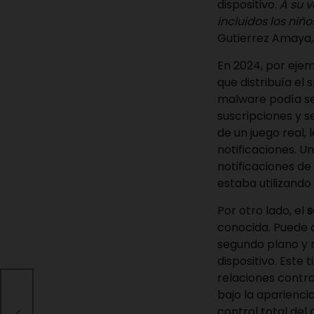
dispositivo.
A su v
incluidos los niño
Gutierrez Amaya, 
En 2024, por ejem
que distribuía el
malware podía se
suscripciones y s
de un juego real, l
notificaciones. U
notificaciones de
estaba utilizando
Por otro lado, el
s
conocida. Puede o
segundo plano y m
dispositivo. Este
relaciones contr
bajo la aparienci
Yin
to
control total del 