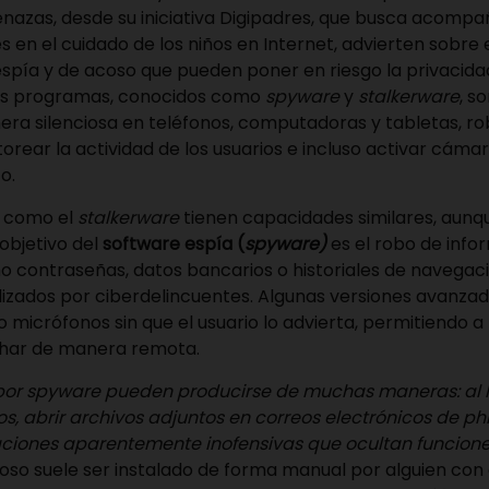
azas, desde su iniciativa
Digipadres
, que busca acompa
 en el cuidado de los niños en Internet, advierten sobre
spía y de acoso que pueden poner en riesgo la privacida
tos programas, conocidos como
spyware
y
stalkerware
, s
nera silenciosa en teléfonos, computadoras y tabletas, r
orear la actividad de los usuarios e incluso activar cáma
o.
como el
stalkerware
tienen capacidades similares, aunq
 objetivo del
software espía (
spyware)
es el robo de info
o contraseñas, datos bancarios o historiales de navegaci
ilizados por ciberdelincuentes. Algunas versiones avanz
 micrófonos sin que el usuario lo advierta, permitiendo a
char de manera remota.
 por spyware pueden producirse de muchas maneras: al h
s, abrir archivos adjuntos en correos electrónicos de ph
ciones aparentemente inofensivas que ocultan funcione
oso suele ser instalado de forma manual por alguien con 