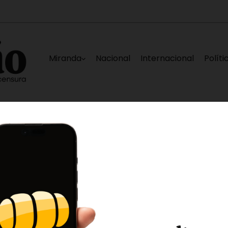
Miranda
Nacional
Internacional
Políti
ques
Metro Los Teques ejecuta sustitución de 
10 horas ago