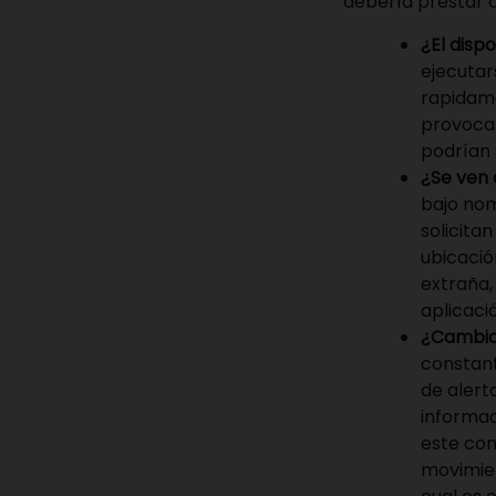
debería prestar 
¿El disp
ejecutar
rapidame
provocar
podrían 
¿Se ven 
bajo no
solicita
ubicació
extraña,
aplicaci
¿Cambian
constant
de alert
informac
este co
movimien