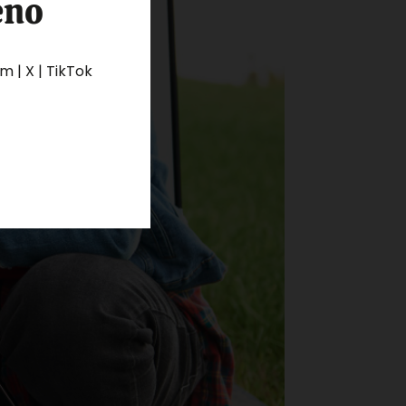
eno
 | X | TikTok