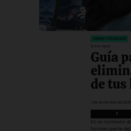
CIENCIA Y TECNOLOGÍA
POSTED
IN
9 min read
Estimated
Guía p
read
time
elimin
de tus 
1 de diciembre de 202
En un contexto do
forman parte del 