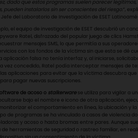
ez, dado que estos programas suelen parecer legítimos, l
s, pueden instalarlos sin ser conscientes del riesgo.
”, exp
Jefe del Laboratorio de Investigación de ESET Latinoamér
plo, el equipo de investigación de ESET descubrió un can
 spyware Ratel, disfrazado del popular juego de clics
Hams
cuestrar mensajes SMS, lo que permitía a sus operadore
ervicios con los fondos de la víctima sin que esta se dé cu
a aplicación falsa no tenía interfaz y, al iniciarse, solicita
na vez concedido, Ratel podía interceptar mensajes de tex
 las aplicaciones para evitar que la víctima descubra que 
 para pagar nuevas suscripciones.
oftware de acoso o
stalkerware
se utiliza para vigilar a 
cultarse bajo el nombre e icono de otra aplicación, ejec
onitorizar el comportamiento en línea, la ubicación y la 
 tipo de programas se ha vinculado a casos de violencia d
oladoras y acoso o hasta bromas entre pares. Aunque su
a de herramientas de seguridad o rastreo familiar, en rea
dispositivo sin un consentimiento de la víctima.