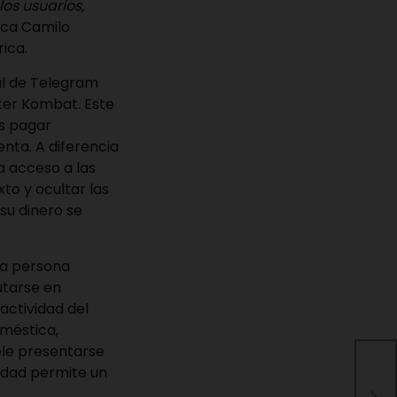
os usuarios,
lica Camilo
ica.
al de Telegram
ter Kombat
. Este
s pagar
enta. A diferencia
ba acceso a las
to y ocultar las
su dinero se
una persona
utarse en
actividad del
oméstica,
ele presentarse
lidad permite un
La 
cel