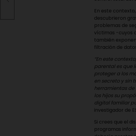
En este contexto,
descubrieron grav
problemas de segu
víctimas -cuyos 
también exponen a
filtración de dat
“En este contexto
parental es que 
proteger a los má
en secreto y sin 
herramientas de 
los hijos su prop
digital familiar 
investigador de E
Si crees que el di
programas inform