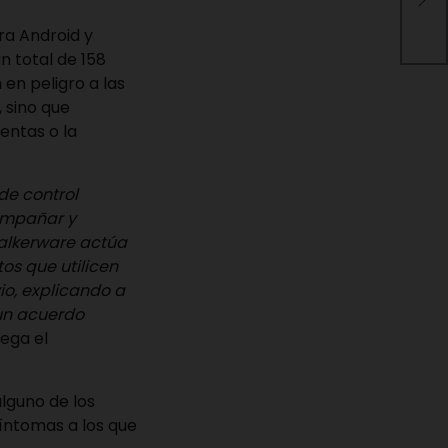
de 
ara Android
y
n total de 158
en peligro a las
 sino que
entas o la
 de control
ompañar y
talkerware actúa
os que utilicen
io, explicando a
 un acuerdo
ega el
alguno de los
íntomas a los que