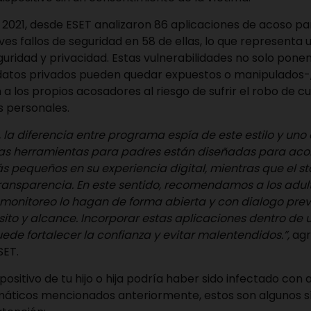
 2021,
desde ESET analizaron 86 aplicaciones de acoso p
es fallos de seguridad en 58 de ellas, lo que representa u
ridad y privacidad. Estas vulnerabilidades no solo ponen 
datos privados pueden quedar expuestos o manipulados-,
 los propios acosadores al riesgo de sufrir el robo de cu
os personales.
, la diferencia entre programa espía de este estilo y uno
las herramientas para padres están diseñadas para ac
s pequeños en su experiencia digital, mientras que el s
transparencia. En este sentido, recomendamos a los adult
monitoreo lo hagan de forma abierta y con dialogo prev
ósito y alcance. Incorporar estas aplicaciones dentro de
puede fortalecer la confianza y evitar malentendidos.”,
agr
SET.
spositivo de tu hijo o hija podría haber sido infectado con 
áticos mencionados anteriormente, estos son algunos s