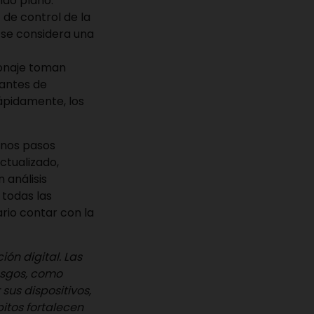
ndo plano.
z de control de la
se considera una
ionaje toman
 antes de
ápidamente, los
unos pasos
ctualizado,
 análisis
 todas las
rio contar con la
ón digital. Las
esgos, como
sus dispositivos,
bitos fortalecen