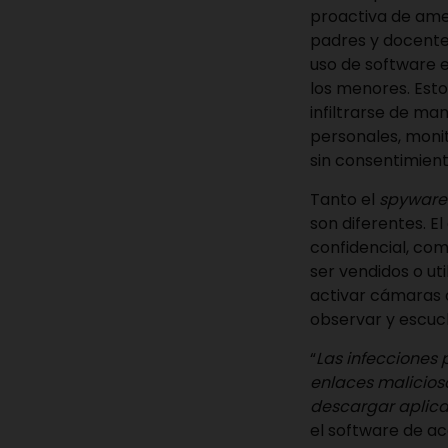
proactiva de amen
padres y docentes
uso de software e
los menores. Es
infiltrarse de ma
personales, monit
sin consentimient
Tanto el
spyware
son diferentes. El
confidencial, com
ser vendidos o ut
activar cámaras o
observar y escu
“
Las infecciones
enlaces malicioso
descargar aplica
el software de ac