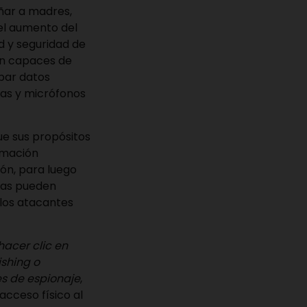
ñar a madres,
 el aumento del
d y seguridad de
on capaces de
obar datos
ras y micrófonos
ue sus propósitos
rmación
ón, para luego
adas pueden
 los atacantes
acer clic en
ishing o
s de espionaje
,
acceso físico al