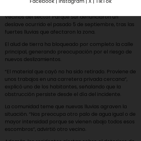
Facebook | Instagram | X | TikTok
Vecinos del sector Parque Sur denunciaron un
deslave ocurrido el pasado 5 de septiembre, tras las
fuertes lluvias que afectaron la zona.
El alud de tierra ha bloqueado por completo la calle
principal, generando preocupación por el riesgo de
nuevos deslizamientos.
“El material que cayó no ha sido retirado. Proviene de
unos trabajos en una carretera privada cercana”,
explicó uno de los habitantes, señalando que la
obstrucción persiste desde el día del incidente.
La comunidad teme que nuevas lluvias agraven la
situación. “Nos preocupa otro palo de agua igual o de
mayor intensidad porque se vienen abajo todos esos
escombros”, advirtió otro vecino.