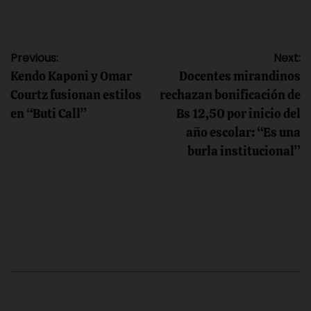
Navegación
Previous:
Next:
Kendo Kaponi y Omar
Docentes mirandinos
de
Courtz fusionan estilos
rechazan bonificación de
en “Buti Call”
Bs 12,50 por inicio del
entradas
año escolar: “Es una
burla institucional”