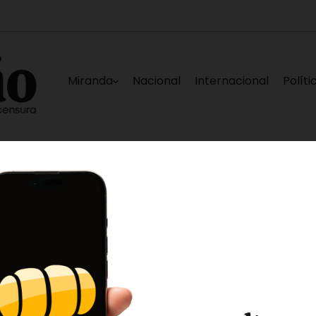
Miranda
Nacional
Internacional
Políti
es para Venezuela»
Poliguaicaipuro pescó a d
9 horas ago