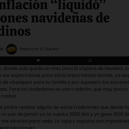
nflación “liquidó”
iones navideñas de
dinos
Redaccion El Tequeno
18
, donde solo queda un mes para la víspera de Navidad, l
s sus expectativas para estas importantes fechas, ya sea
de obsequios para su familia y por supuesto los estreno
sa. Para los ciudadanos es una tradición, que muy pocos
 costos.
 si podré realizar alguna de estas tradiciones que desde 
 un pan de jamón ya te cuesta 2000 BsS y yo gano 1800 
 me alcanza para nada. La ropa y zapatos son imposible
genis Manríquez.