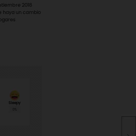
ptiembre 2018
ue haya un cambio
hogares
Sleepy
0%
Hid