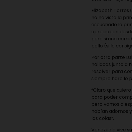
Elizabeth Torres 
no he visto la pri
escuchado la prim
apreciaban desde
pero si una comida
pollo (si lo consi
Por otra parte Lu
hallacas junto a
resolver para com
siempre hare lo p
“Claro que quiero
para poder compr
pero vamos a esp
habían adornos y 
las colas”.
Venezuela vive su