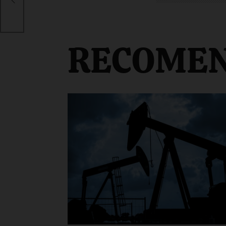
pso
RECOME