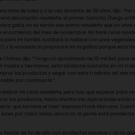
una ama de casa y a su vez docente de 39 años, dijo: “Por
mera decoración navideña, el primer fosforito (fuego artifi
era gaita, no se siente ese ánimo navideño que en años 
 el comienzo del mes de noviembre. No haré cena navide
 para mi familia, sustituiré la hallaca con unos vegetales,
go) y la ensalada la preparare sin la gallina porque está m
is Chávez dijo: “Tengo un aproximado de 10 mil BsS para rea
 mi madre y hermanos, esforzándome bastante en mi tra
prar los productos y seguir con esta tradición así sea m
osible por continuarla “.
 realizar mi cena navideña, pero hay que esperar para ver
ar los productos, hasta ahorita mis aspiraciones están 
erar que termine el mes” expresa Frank Marcano. Cuent
luces por todos lados, ahora no, la gente está pendiente
s fiestas de fin de año con productos escasos y otros que