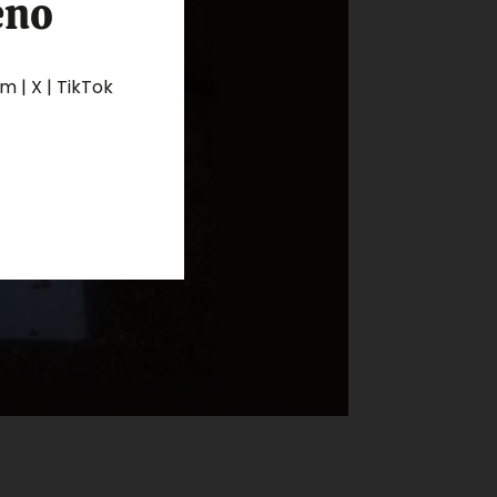
eno
 | X | TikTok