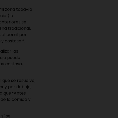
 mi zona todavía
cial) o
anteriores se
ña tradicional,
 el pernil por
uy costosa “.
lizar las
bajo puedo
uy costosa,
 que se resuelve,
muy por debajo,
a que “Antes
 de la comida y
 sí se