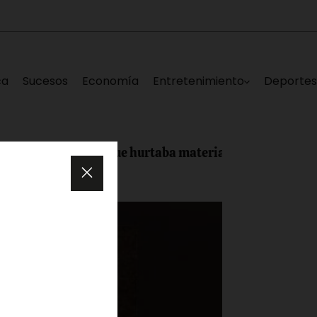
ca
Sucesos
Economía
Entretenimiento
Deporte
elincuente que hurtaba materiales de reparación del Pu