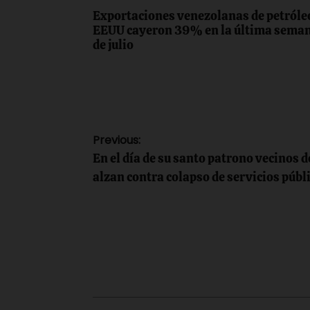
Exportaciones venezolanas de petróle
EEUU cayeron 39% en la última sema
de julio
Navegación
Previous:
En el día de su santo patrono vecinos d
de
alzan contra colapso de servicios públ
entradas