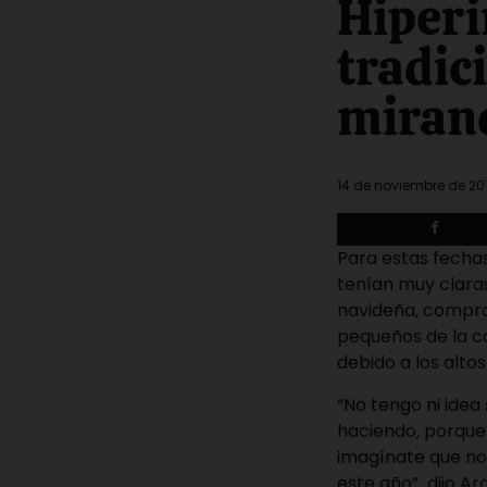
Hiperi
read
time
tradic
miran
14 de noviembre de 20
Para estas fechas
tenían muy clara
navideña, compra 
pequeños de la ca
debido a los altos
“No tengo ni idea
haciendo, porque
imagínate que no
este año” dijo Ar