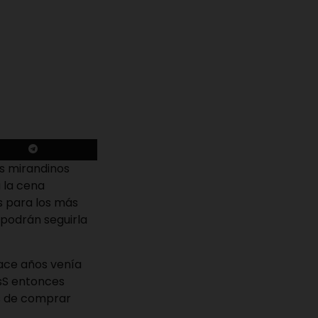
os mirandinos
 la cena
s para los más
 podrán seguirla
hace años venía
BsS entonces
s de comprar