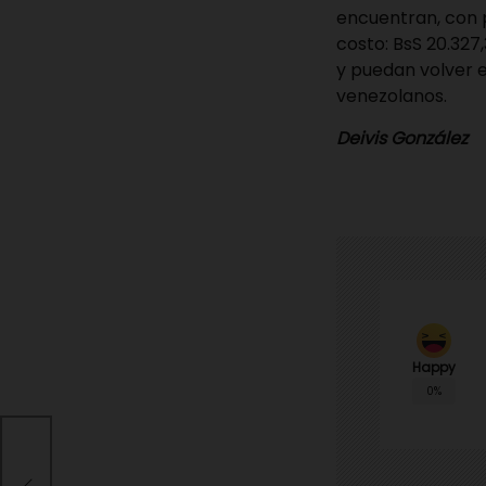
encuentran, con 
costo: BsS 20.327
y puedan volver e
venezolanos.
Deivis González
Happy
0%
ono
s