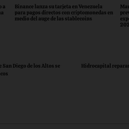
o a
Binance lanza su tarjeta en Venezuela
Mau
na
para pagos directos con criptomonedas en
pre
medio del auge de las stablecoins
exp
20
e San Diego de los Altos se
Hidrocapital reparar
icos