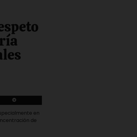
espeto
ría
ales
 especialmente en
concentración de