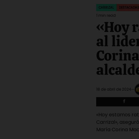
CARRIZAL
DESTACADA
POSTED
IN
1 min read
Estimated
«Hoy r
read
time
al lid
Corina
alcald
18 de abril de 2024
«Hoy estamos rati
Carrizal», asegur
María Corina Mac