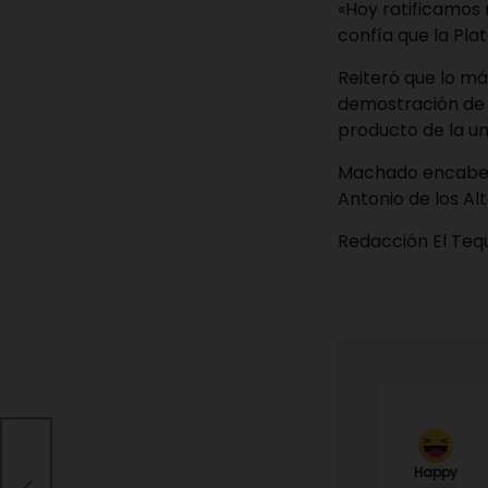
«Hoy ratificamos 
confía que la Pla
Reiteró que lo má
demostración de e
producto de la un
Machado encabezó
Antonio de los Al
Redacción El Te
Happy