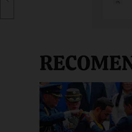
re
0%
RECOME