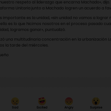
nuestro respeto al liderazgo que encarna Machado», dijo
taforma Unitaria junto a Machado logren un acuerdo a fav
s importante es la unidad, «sin unidad no vamos a lograr 
llo es lo que hicimos nosotros en el proceso pasado cua
idad, logramos ganar», puntualizó.
 una multitudinaria concentración en la urbanización L
tos la tarde del miércoles.
queño
Sad
Angry
Surprise
Excited