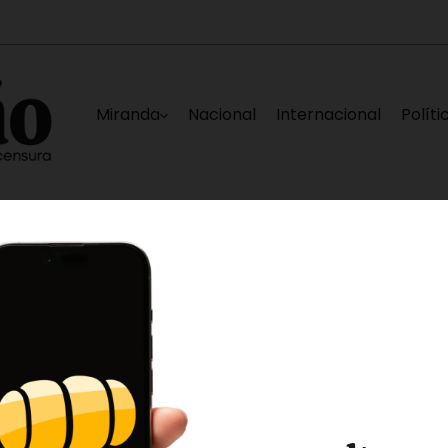
Miranda
Nacional
Internacional
Políti
 afectadas en La Guaira
Nueva falla eléctric
10 horas ago