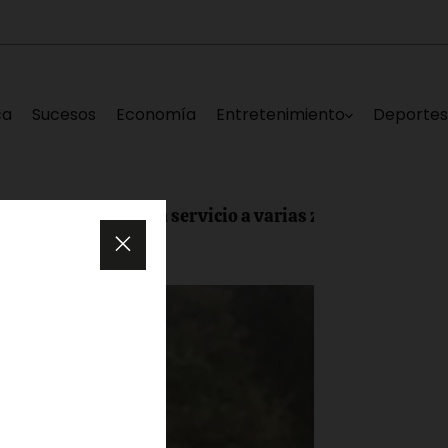
ca
Sucesos
Economía
Entretenimiento
Deporte
a deja sin servicio a varias zonas de Los Teques este sáb