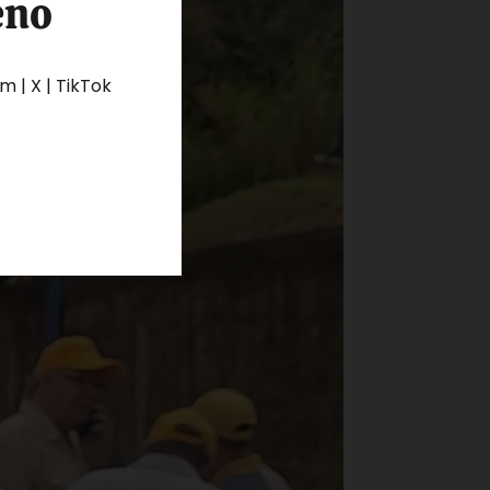
eno
 | X | TikTok