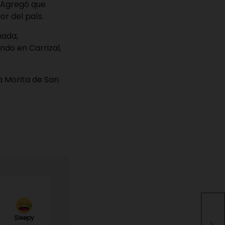
. Agregó que
or del país.
nada,
ndo en Carrizal,
a Morita de San
¡Cri
hor
Sleepy