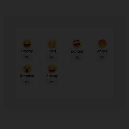
Happy
Sad
Angry
Excited
0%
0%
0%
0%
Surprise
Sleepy
0%
0%