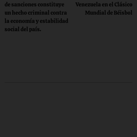
de sanciones constituye
Venezuela en el Clásico
entradas
un hecho criminal contra
Mundial de Béisbol
la economía y estabilidad
social del país.