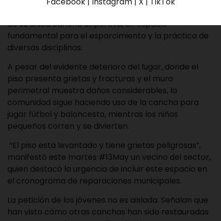
Con preocupación y determinación, los jóvenes del
Facebook | Instagram | X | TikTok
sector popular Colinas del Ángel piden la reparación
de su única cancha deportiva, un espacio
fundamental para el esparcimiento y la práctica de
diversas disciplinas.
A pesar del evidente deterioro del lugar, donde el
piso presenta grietas y fracturas y el muro
perimetral muestra daños considerables, la
comunidad sigue haciendo uso de la cancha para
jugar fútbol y baloncesto, mientras los niños
pequeños corren y se divierten.
“El piso está levantado y tiene grietas peligrosas”,
manifestó este martes #13May un vecino del sector,
quien destacó la urgencia de incluir este espacio en
el cronograma de reparaciones municipales.
La petición de los jóvenes no es aislada. Señalan que
han visto cómo otras canchas han sido restauradas