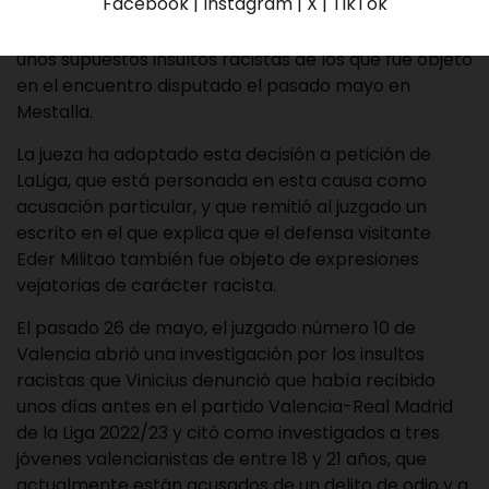
Facebook | Instagram | X | TikTok
Madrid Eder Militao para que comparezca en calidad
de víctima, al igual que su compañero Vinicus Jr, por
unos supuestos insultos racistas de los que fue objeto
en el encuentro disputado el pasado mayo en
Mestalla.
La jueza ha adoptado esta decisión a petición de
LaLiga, que está personada en esta causa como
acusación particular, y que remitió al juzgado un
escrito en el que explica que el defensa visitante
Eder Militao también fue objeto de expresiones
vejatorias de carácter racista.
El pasado 26 de mayo, el juzgado número 10 de
Valencia abrió una investigación por los insultos
racistas que Vinicius denunció que había recibido
unos días antes en el partido Valencia-Real Madrid
de la Liga 2022/23 y citó como investigados a tres
jóvenes valencianistas de entre 18 y 21 años, que
actualmente están acusados de un delito de odio y a