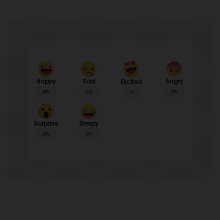
Happy
Sad
Angry
Excited
0%
0%
0%
0%
Surprise
Sleepy
0%
0%