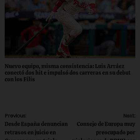
Nuevo equipo, misma consistencia: Luis Arráez
conectó dos hit e impulsó dos carreras en su debut
con los Filis
Navegación
Previous:
Next:
Desde España denuncian
Consejo de Europa muy
de
retrasos en juicio en
preocupado por