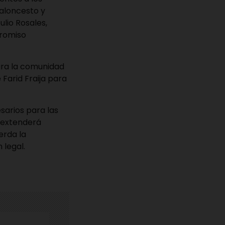
baloncesto y
ulio Rosales,
promiso
ara la comunidad
Farid Fraija para
sarios para las
e extenderá
erda la
 legal.