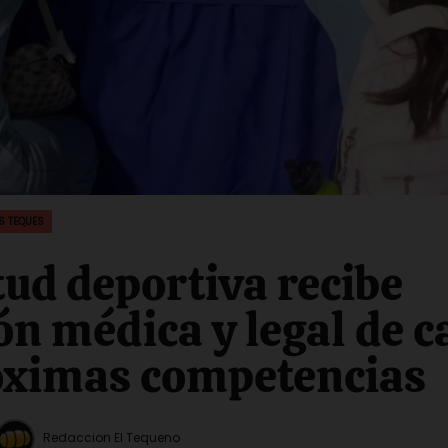
S TEQUES
ud deportiva recibe
ón médica y legal de c
óximas competencias
Redaccion El Tequeno