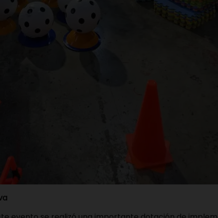
va
ste evento se realizó una importante dotación de implem