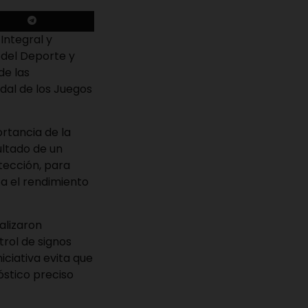
Integral y
 del Deporte y
de las
adal de los Juegos
ortancia de la
ultado de un
otección, para
ca el rendimiento
alizaron
rol de signos
niciativa evita que
óstico preciso