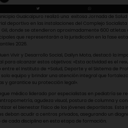
unicipio Guaicaipuro realizó una exitosa Jornada de Salud 
al deportivo en las instalaciones del Complejo Socialista
 Gil, donde se atendieron aproximadamente 600 atletas 
ipales que representarán a la jurisdicción en la fase est
antiles 2026.
Buen Vivir y Desarrollo Social, Dailyn Mota, destacó la imp
al para alcanzar estos objetivos: «Esta actividad es el res
 entre el Instituto de +Salud, Deporte y el Sistema de Pr
solo equipo y brindar una atención integral que fortalez
tas y garantice su protección legal».
egue médico liderado por especialistas en pediatría se re
antropometría, agudeza visual, postura de columna y cont
tizar el bienestar físico de los jóvenes deportistas. Esta i
es deban acudir a centros privados, asegurando un diagn
o de cada disciplina en esta etapa de formación.