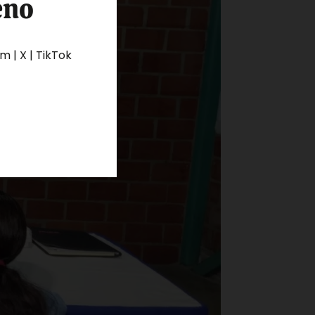
eno
 | X | TikTok