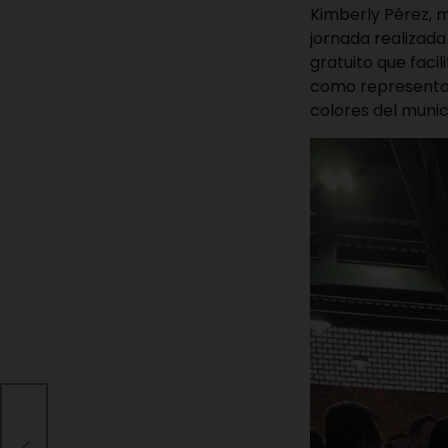
Kimberly Pérez, m
jornada realizada
gratuito que faci
como representan
colores del munici
s y