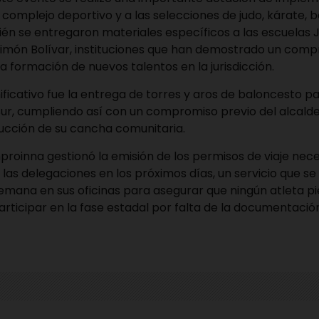
complejo deportivo y a las selecciones de judo, kárate, 
ién se entregaron materiales específicos a las escuelas J
 Simón Bolívar, instituciones que han demostrado un com
a formación de nuevos talentos en la jurisdicción.
ficativo fue la entrega de torres y aros de baloncesto p
r, cumpliendo así con un compromiso previo del alcalde 
trucción de su cancha comunitaria.
proinna gestionó la emisión de los permisos de viaje nece
 las delegaciones en los próximos días, un servicio que s
emana en sus oficinas para asegurar que ningún atleta pi
rticipar en la fase estadal por falta de la documentación