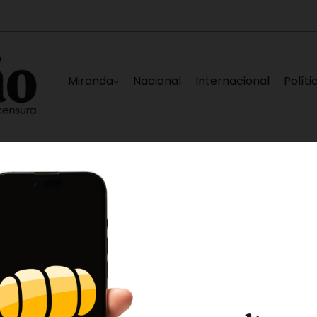
Miranda
Nacional
Internacional
Políti
‎Indigentes pernoctan en calle Alí Primera d
segundos ago