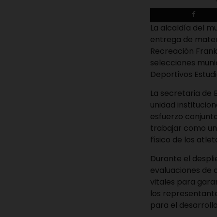
La alcaldía del m
entrega de materi
Recreación Frank
selecciones munic
Deportivos Estudi
La secretaria de 
unidad institucion
esfuerzo conjunto
trabajar como un 
físico de los atle
Durante el despli
evaluaciones de 
vitales para garan
los representant
para el desarroll