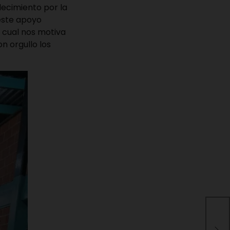
decimiento por la
 este apoyo
o cual nos motiva
n orgullo los
Tra
man