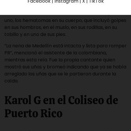
Facebook | Instagram | X | TikTok
La artista publicó en su cuenta de Instagram un
vídeo en el cual uno de sus asistentes mostró, uno a
uno, los hematomas en su cuerpo, que incluyó golpes
en sus hombros, en el muslo, en sus rodillas, en su
tobillo y en uno de sus pies.
“La nena de Medellín está intacta y lista para romper
PR”, mencionó el asistente de la colombiana,
mientras esta reía. Fue la propia cantante quien
mostró sus uñas y bromeó indicando que ya se había
arreglado las uñas que se le partieron durante la
caída.
Karol G en el Coliseo de
Puerto Rico