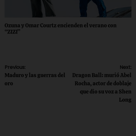
Ozuna y Omar Courtz encienden el verano con
“ZIZI”
Navegación
Previous:
Next:
Maduro y las guerras del
Dragon Ball: murió Abel
de
oro
Rocha, actor de doblaje
que dio su voz a Shen
entradas
Long