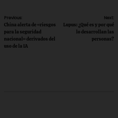
Navegación
Previous:
Next:
China alerta de «riesgos
Lupus: ¿Qué es y por qué
de
para la seguridad
lo desarrollan las
nacional» derivados del
personas?
entradas
uso de la IA