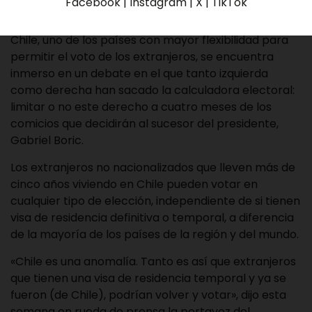
Facebook | Instagram | X | TikTok
Chile, uno de los países con mayor flexibilidad para
permitir el voto de los extranjeros, se encuentra
inmerso en un debate en el que tanto izquierda
como derecha han sacado la calculadora electoral:
limitar o no este derecho a cuatro meses de los
comicios que decidirán al sucesor del presidente,
Gabriel Boric.
Los extranjeros no nacionalizados que lleven más de
cinco años viviendo en Chile pueden votar en
cualquier tipo de elección, independiente de si tienen
visa de residencia definitiva o temporal, a diferencia
de la mayoría de los países de la región y del mundo.
«Chile es una anomalía. Tanto es así que extranjeros
que tienen una visa de residencia temporal y ya se
fueron (de Chile), podrían volver y votar», dijo esta
semana en rueda de prensa la portavoz del