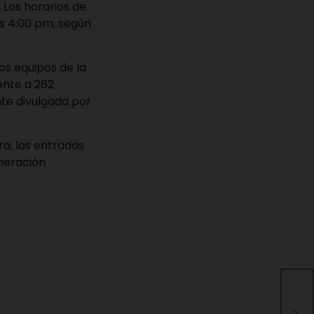
 Los horarios de
as 4:00 pm, según
os equipos de la
ente a 262
nte divulgada por
a, las entradas
neración
Dio
Ven
ayu