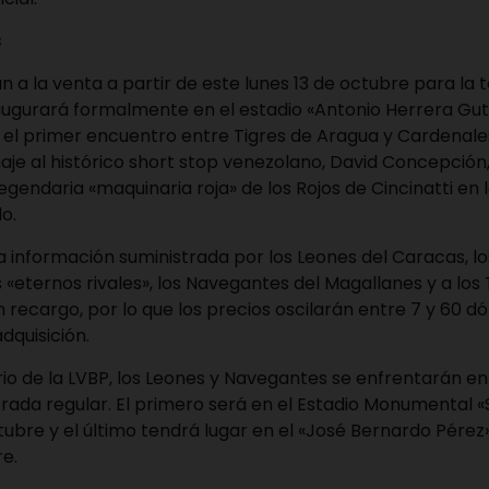
s
n a la venta a partir de este lunes 13 de octubre para l
augurará formalmente en el estadio «Antonio Herrera Gut
 el primer encuentro entre Tigres de Aragua y Cardenale
je al histórico short stop venezolano, David Concepción
egendaria «maquinaria roja» de los Rojos de Cincinatti en 
o.
 información suministrada por los Leones del Caracas, lo
 «eternos rivales», los Navegantes del Magallanes y a los
 recargo, por lo que los precios oscilarán entre 7 y 60 dó
adquisición.
io de la LVBP, los Leones y Navegantes se enfrentarán e
ada regular. El primero será en el Estadio Monumental «S
ubre y el último tendrá lugar en el «José Bernardo Pérez»
re.