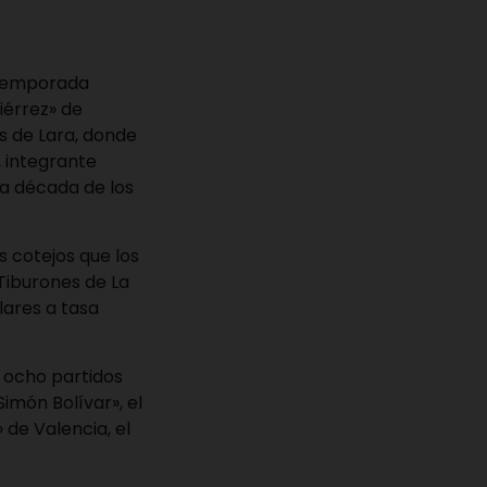
a temporada
iérrez» de
s de Lara, donde
, integrante
la década de los
s cotejos que los
 Tiburones de La
lares a tasa
n ocho partidos
imón Bolívar», el
 de Valencia, el