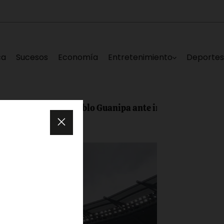
ca
Sucesos
Economía
Entretenimiento
Deporte
uan Pablo Guanipa ante inicio del diálogo: «Esta vez sí