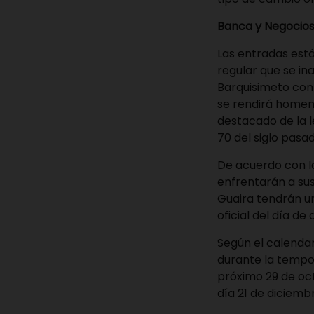
Banca y Negocio
Las entradas está
regular que se in
Barquisimeto con
se rendirá homena
destacado de la l
70 del siglo pasad
De acuerdo con la
enfrentarán a sus
Guaira tendrán un
oficial del día de 
Según el calendar
durante la tempor
próximo 29 de oct
día 21 de diciemb