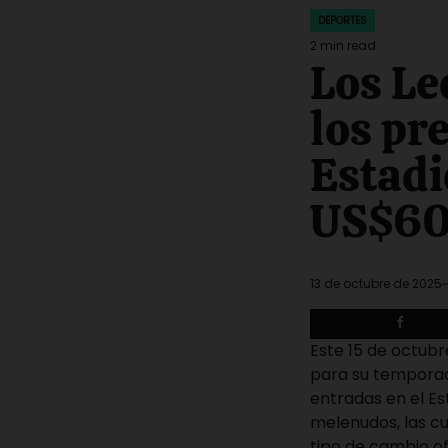
DEPORTES
POSTED
IN
2 min read
Estimated
Los Le
read
time
los pr
Estadi
US$6
13 de octubre de 2025
Este 15 de octubr
para su temporad
entradas en el Es
melenudos, las cu
tipo de cambio ofi