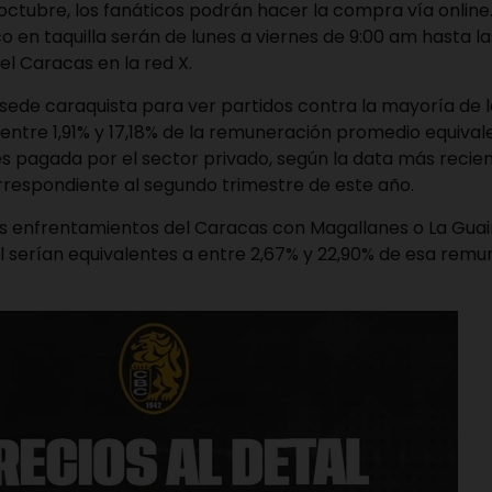
e octubre, los fanáticos podrán hacer la compra vía online.
co en taquilla serán de lunes a viernes de 9:00 am hasta l
del Caracas en la red X.
 sede caraquista para ver partidos contra la mayoría de l
entre 1,91% y 17,18% de la remuneración promedio equival
s pagada por el sector privado, según la data más recie
espondiente al segundo trimestre de este año.
os enfrentamientos del Caracas con Magallanes o La Guair
 serían equivalentes a entre 2,67% y 22,90% de esa remu