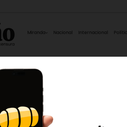
Miranda
Nacional
Internacional
Políti
cuperación económica y la calidad de vida»
J
3 horas ago