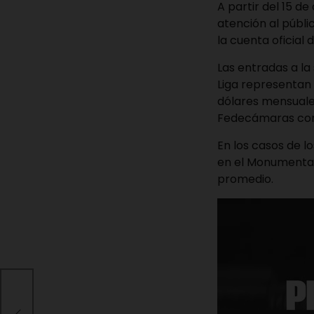
A partir del 15 d
atención al públi
la cuenta oficial 
Las entradas a la
Liga representan 
dólares mensuale
Fedecámaras corr
En los casos de l
en el Monumental
promedio.
lo
te