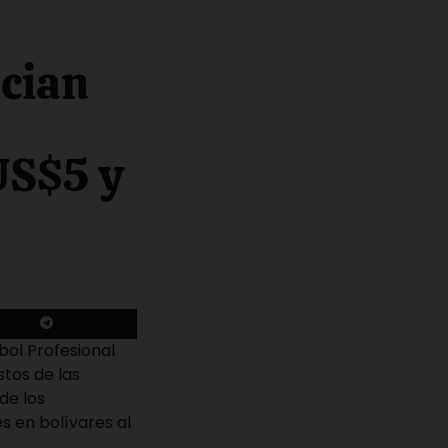
ncian
US$5 y
bol Profesional
tos de las
de los
s en bolívares al