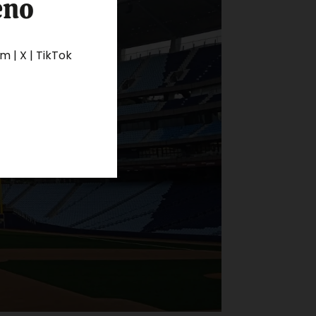
eno
 | X | TikTok