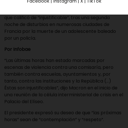
Facebook | Instagram | X | TikTok
El presidente francés, Emmanuel Macron, condenó
este jueves la “violencia” contra “las instituciones”,
que calificó de “injustificable”, tras una segunda
noche de disturbios en numerosas ciudades de
Francia por la muerte de un adolescente baleado
por un policía.
Por
Infobae
“Las últimas horas han estado marcadas por
escenas de violencia contra una comisaría, pero
también contra escuelas, ayuntamientos y, por
tanto, contra las instituciones y la República (…)
Éstas son injustificables”, dijo Macron en el inicio de
una reunión de la célula interministerial de crisis en el
Palacio del Elíseo.
El presidente expresó su deseo de que “las próximas
horas” sean de “contemplación” y “respeto”.