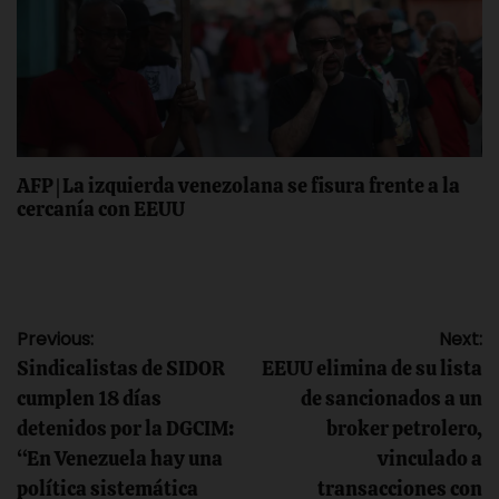
AFP | La izquierda venezolana se fisura frente a la
cercanía con EEUU
Navegación
Previous:
Next:
Sindicalistas de SIDOR
EEUU elimina de su lista
de
cumplen 18 días
de sancionados a un
detenidos por la DGCIM:
broker petrolero,
entradas
“En Venezuela hay una
vinculado a
política sistemática
transacciones con