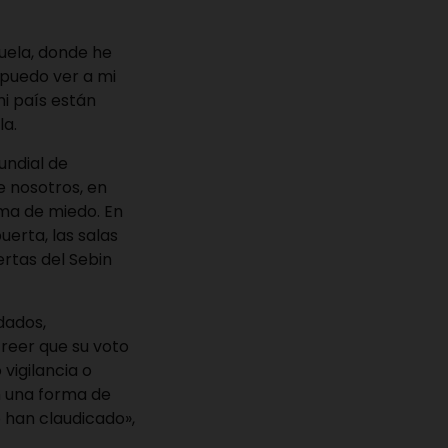
uela, donde he
puedo ver a mi
mi país están
la.
undial de
e nosotros, en
ema de miedo. En
erta, las salas
rtas del Sebin
dados,
creer que su voto
vigilancia o
en una forma de
o han claudicado»,