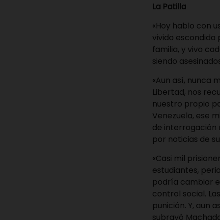
La Patilla
«Hoy hablo con u
vivido escondida
familia, y vivo c
siendo asesinado
«Aun así, nunca 
Libertad, nos re
nuestro propio p
Venezuela, ese mi
de interrogación 
por noticias de sus
«Casi mil prision
estudiantes, peri
podría cambiar el
control social. L
punición. Y, aun 
subrayó Machado