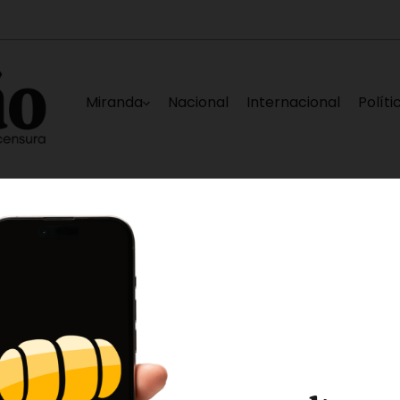
Miranda
Nacional
Internacional
Políti
tadas en La Guaira
Nueva falla eléctrica deja
11 horas ago