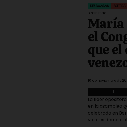
DESTACADAS
POLÍTICA
POSTED
IN
3 min read
Estimated
María 
read
time
el Con
que el
venezo
10 de noviembre de 2
La líder opositor
en la asamblea g
celebrada en Berl
valores democrát