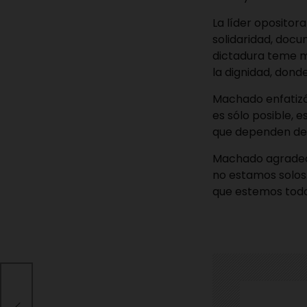
La líder oposito
solidaridad, docu
dictadura teme m
la dignidad, dond
Machado enfatizó 
es sólo posible, 
que dependen de 
Machado agradeci
no estamos solos.
que estemos todos
res