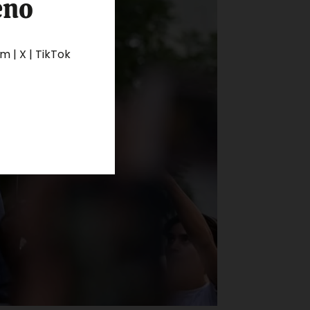
eno
 | X | TikTok