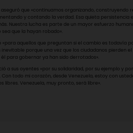
ra aseguró que «continuamos organizando, construyendo 
mentando y contando la verdad. Esa quieta persistencia e
ás. Nuestra lucha es parte de un mayor esfuerzo human
e sea que la hayan robado».
«para aquellos que preguntan si el cambio es todavía po
es inevitable porque una vez que los ciudadanos pierden el
él para gobernar ya han sido derrotados».
ó a sus oyentes «por su solidaridad, por su ejemplo y po
 Con todo mi corazón, desde Venezuela, estoy con ustede
 libres. Venezuela, muy pronto, será libre».