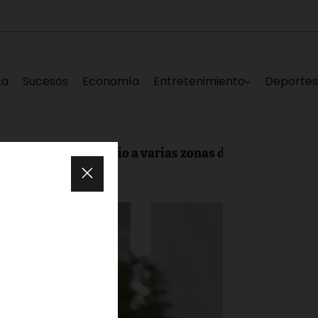
ca
Sucesos
Economía
Entretenimiento
Deporte
 sin servicio a varias zonas de Los Teques este sábado