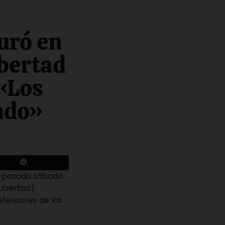
uró en
ibertad
 «Los
ado»
el pasado sábado
Libertad)
efensores de los