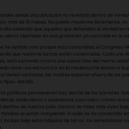
stedes desde una ubicación no revelada dentro de Venez
 por más de 15 meses. No puedo moverme libremente, no 
ada día sabiendo que aquellos que defienden la verdad en 
s», alertó Machado en una grabación proyectada en la sa
me he sentido sola porque esta comunidad, el Congreso M
cuerda que nuestras luchas están conectadas. Cada uno d
aís, está luchando contra una nueva fase del mismo sist
edo tiene una estructura: en la medianoche llaman a la pu
no tienen ventanas, las madres esperan afuera de las pue
 hijos», detalló.
eros políticos permanecen hoy detrás de los barrotes. Sol
odistas, sindicalistas y ciudadanos cuyo único crimen era 
 destino de nuestro país. Cientos de miles más viven bajo 
as familias se están rompiendo. El exilio se ha convertido 
así, incluso bajo esta máquina de terror, los venezolanos n
.