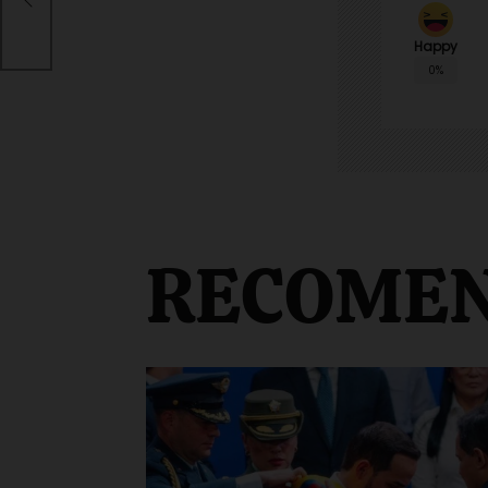
ar
Happy
0%
RECOME