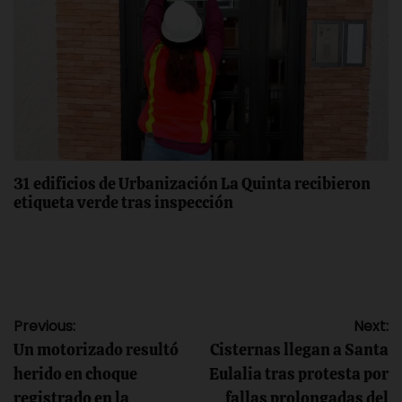
31 edificios de Urbanización La Quinta recibieron
etiqueta verde tras inspección
Navegación
Previous:
Next:
Un motorizado resultó
Cisternas llegan a Santa
de
herido en choque
Eulalia tras protesta por
registrado en la
fallas prolongadas del