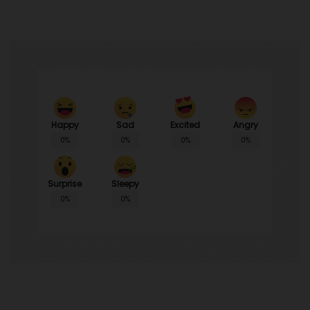
Happy
Sad
Angry
Excited
0%
0%
0%
0%
Surprise
Sleepy
0%
0%