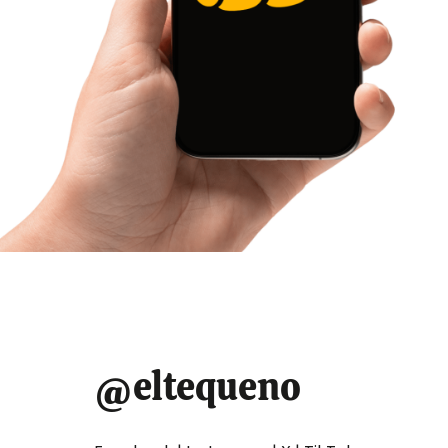
@eltequeno